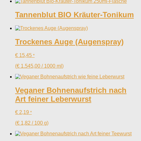
Tannenblut BIO Kräuter-Tonikum
Trockenes Auge (Augenspray)
€
15,45
*
(
€
1.545,00
/
1000
ml
)
Veganer Bohnenaufstrich nach
Art feiner Leberwurst
€
2,19
*
(
€
1,82
/
100
g
)