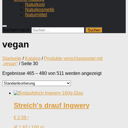
Naturkost
Naturkosmetik
Naturmittel
Suchen nach:
vegan
Startseite
/
Katalog
/
Produkte verschlagwortet mit
„vegan“
/ Seite 30
Ergebnisse 465 – 480 von 511 werden angezeigt
Streich's drauf Ingwery
€
2,59
*
(
€
1,62
/
100
g
)