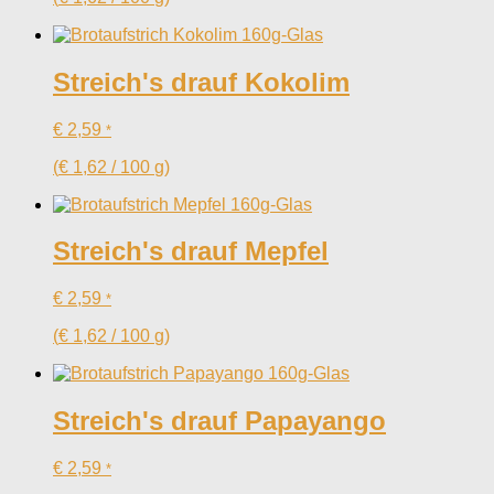
Streich's drauf Kokolim
€
2,59
*
(
€
1,62
/
100
g
)
Streich's drauf Mepfel
€
2,59
*
(
€
1,62
/
100
g
)
Streich's drauf Papayango
€
2,59
*