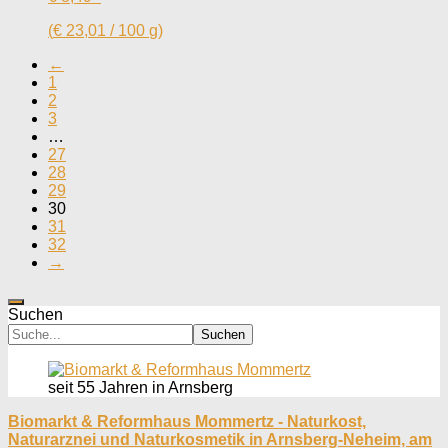
(
€
23,01
/
100
g
)
←
1
2
3
…
27
28
29
30
31
32
→
Suchen
Suchen
seit 55 Jahren in Arnsberg
Biomarkt & Reformhaus Mommertz - Naturkost,
Naturarznei und Naturkosmetik in Arnsberg-Neheim, am