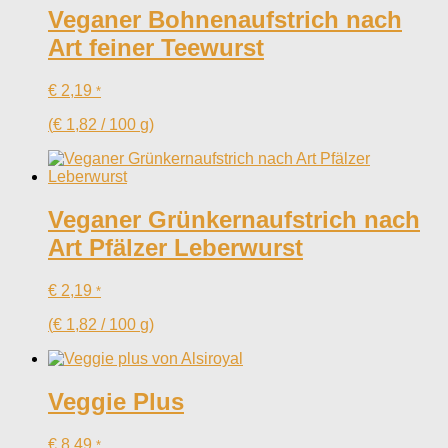
Veganer Bohnenaufstrich nach
Art feiner Teewurst
€
2,19
*
(
€
1,82
/
100
g
)
Veganer Grünkernaufstrich nach
Art Pfälzer Leberwurst
€
2,19
*
(
€
1,82
/
100
g
)
Veggie Plus
€
8,49
*