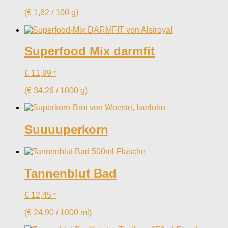
(
€
1,62
/
100
g
)
Superfood Mix darmfit
€
11,99
*
(
€
34,26
/
1000
g
)
Suuuuperkorn
Tannenblut Bad
€
12,45
*
(
€
24,90
/
1000
ml
)