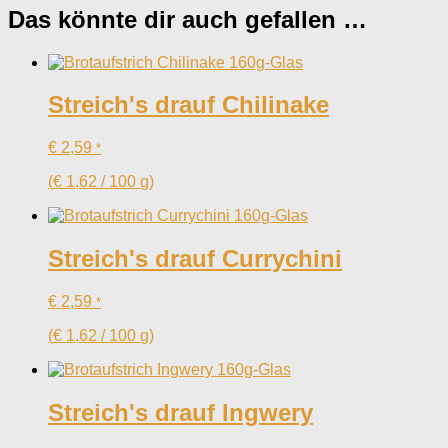
Das könnte dir auch gefallen …
Streich's drauf Chilinake
€
2,59
*
(
€
1,62
/
100
g
)
Streich's drauf Currychini
€
2,59
*
(
€
1,62
/
100
g
)
Streich's drauf Ingwery