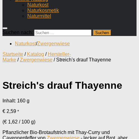
Naturkost
Naturkosmetik
Naturmittel
Suchen nach:
Naturkost
/
Zwergenwiese
Startseite
/
Katalog
/
Hersteller-
Marke
/
Zwergenwiese
/ Streich's drauf Thayenne
Streich's drauf Thayenne
Inhalt: 160
g
€
2,59
*
(
€
1,62
/
100
g
)
Pflanzlicher Bio-Brotaufstrich mit Thay-Curry und
Cayennepfeffer von
Zwergenwiese
- lecker auf Brot, aber