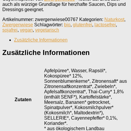
auch als würzige Grundlage für herzhafte Saucen, Dips und
Dressings geeignet.
Artikelnummer:
zwergenwiese00767
Kategorien:
Naturkost
,
Zwergenwiese
Schlagwörter:
bio
,
glutenfrei
,
lactosefrei
,
sojafrei
,
vegan
,
vegetarisch
Zusätzliche Informationen
Zusätzliche Informationen
Apfelpüree*, Wasser, Rapsöl*,
Kokospüree* 12%,
Sonnenblumenkerne*, Zitronensaft* aus
Zitronensaftkonzentrat*, Zwiebeln*,
Apfelsaftkonzentrat*, Thai-Curry* 1,8%
(enthält SENF*), Kartoffelstärke*,
Zutaten
Meersalz, Bananen* getrocknet,
Spinatpulver*, Kokosmilchpulver*
(Kokosmilch*, Maltodextrin*),
SELLERIE*, Cayennepfeffer* 0,1%,
Koriander*.
* aus ökologischem Landbau