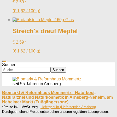
€
2,59
*
(
€
1,62
/
100
g
)
Streich's drauf Mepfel
€
2,59
*
(
€
1,62
/
100
g
)
Suchen
Suchen
seit 55 Jahren in Arnsberg
Biomarkt & Reformhaus Mommertz - Naturkost,
Naturarznei und Naturkosmetik in Arnsberg-Neheim, am
Neheimer Markt (Fußgängerzone)
*Preise inkl. MwSt. zzgl.
Liefergebühr (Lieferservice Arnsberg)
.
Durchgestrichene Preise entsprechen unseren regulären Ladenpreisen.