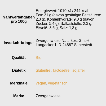
Energiewert: 1010 kJ / 244 kcal
Fett: 21 g (davon gesättigte Fettsäuren:
Nährwertangaben
2,3 g), Kohlenhydrate: 9,0 g (davon
pro 100g
Zucker: 5,4 g), Ballaststoffe: 2,3 g,
Eiweiß: 3,6 g, Salz: 1,3 g.
Zwergenwiese Naturkost GmbH,
Inverkehr­bringer
Langacker 1, D-24887 Silberstedt.
Qualität
Bio
Diätetik
glutenfrei
,
lactosefrei
,
sojafrei
Merkmale
vegan
,
vegetarisch
Marke
Zwergenwiese