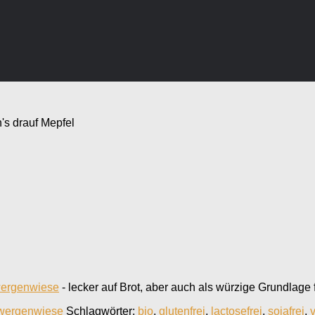
h's drauf Mepfel
ergenwiese
- lecker auf Brot, aber auch als würzige Grundlage
wergenwiese
Schlagwörter:
bio
,
glutenfrei
,
lactosefrei
,
sojafrei
,