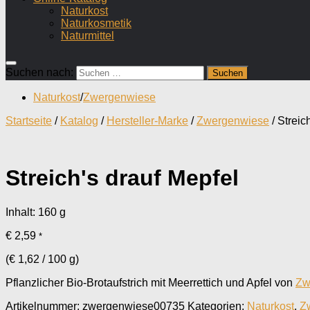
Naturkost
Naturkosmetik
Naturmittel
Suchen nach:
Naturkost
/
Zwergenwiese
Startseite
/
Katalog
/
Hersteller-Marke
/
Zwergenwiese
/ Streic
Streich's drauf Mepfel
Inhalt: 160
g
€
2,59
*
(
€
1,62
/
100
g
)
Pflanzlicher Bio-Brotaufstrich mit Meerrettich und Apfel von
Zw
Artikelnummer:
zwergenwiese00735
Kategorien:
Naturkost
,
Z