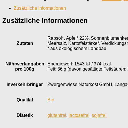
Zusätzliche Informationen
Zusätzliche Informationen
Rapsöl*, Äpfel* 22%, Sonnenblumenkerne
Zutaten
Meersalz, Kartoffelstärke*, Verdickungs
* aus ökologischem Landbau
Nährwertangaben
Energiewert: 1543 kJ / 374 kcal
pro 100g
Fett: 36 g (davon gesättigte Fettsäuren: 
Inverkehr­bringer
Zwergenwiese Naturkost GmbH, Langack
Qualität
Bio
Diätetik
glutenfrei
,
lactosefrei
,
sojafrei