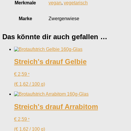
Merkmale
vegan
,
vegetarisch
Marke
Zwergenwiese
Das könnte dir auch gefallen …
Streich's drauf Gelbie
€
2,59
*
(
€
1,62
/
100
g
)
Streich's drauf Arrabitom
€
2,59
*
(
€
1,62
/
100
g
)