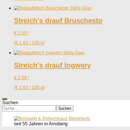
Streich's drauf Bruschesto
€
2,59
*
(
€
1,62
/
100
g
)
Streich's drauf Ingwery
€
2,59
*
(
€
1,62
/
100
g
)
Suchen
Suchen
seit 55 Jahren in Arnsberg