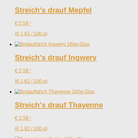
Streich's drauf Mepfel
€
2,59
*
(
€
1,62
/
100
g
)
Streich's drauf Ingwery
€
2,59
*
(
€
1,62
/
100
g
)
Streich's drauf Thayenne
€
2,59
*
(
€
1,62
/
100
g
)