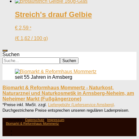
Streich's drauf Gelbie
€
2,59
*
(
€
1,62
/
100
g
)
Suchen
Suchen
seit 55 Jahren in Arnsberg
Biomarkt & Reformhaus Mommertz - Naturkost,
Naturarznei und Naturkosmetik in Arnsberg-Neheim, am
Neheimer Markt (Fußgängerzone)
*Preise inkl. MwSt. zzgl.
Liefergebühr (Lieferservice Arnsberg)
.
Durchgestrichene Preise entsprechen unseren regulären Ladenpreisen.
° = Werbelink |
Datenschutz
|
Impressum
©
Biomarkt & Reformhaus Mommertz