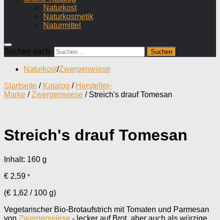
Naturkost
Naturkosmetik
Naturmittel
Suchen nach:
Naturkost
/
Zwergenwiese
Startseite
/
Katalog
/
Hersteller-
Marke
/
Zwergenwiese
/ Streich's drauf Tomesan
Streich's drauf Tomesan
Inhalt: 160
g
€
2,59
*
(
€
1,62
/
100
g
)
Vegetarischer Bio-Brotaufstrich mit Tomaten und Parmesan
von
Zwergenwiese
- lecker auf Brot, aber auch als würzige