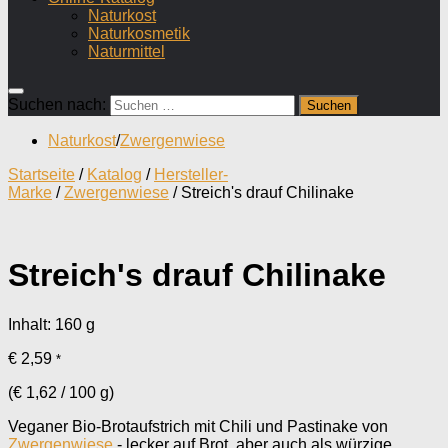
Naturkost
Naturkosmetik
Naturmittel
Suchen nach:
Naturkost
/
Zwergenwiese
Startseite
/
Katalog
/
Hersteller-
Marke
/
Zwergenwiese
/ Streich's drauf Chilinake
Streich's drauf Chilinake
Inhalt: 160
g
€
2,59
*
(
€
1,62
/
100
g
)
Veganer Bio-Brotaufstrich mit Chili und Pastinake von
Zwergenwiese
- lecker auf Brot, aber auch als würzige