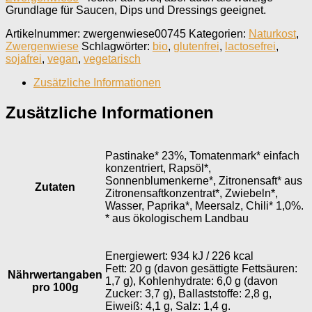
Grundlage für Saucen, Dips und Dressings geeignet.
Artikelnummer:
zwergenwiese00745
Kategorien:
Naturkost
,
Zwergenwiese
Schlagwörter:
bio
,
glutenfrei
,
lactosefrei
,
sojafrei
,
vegan
,
vegetarisch
Zusätzliche Informationen
Zusätzliche Informationen
Pastinake* 23%, Tomatenmark* einfach
konzentriert, Rapsöl*,
Sonnenblumenkerne*, Zitronensaft* aus
Zutaten
Zitronensaftkonzentrat*, Zwiebeln*,
Wasser, Paprika*, Meersalz, Chili* 1,0%.
* aus ökologischem Landbau
Energiewert: 934 kJ / 226 kcal
Fett: 20 g (davon gesättigte Fettsäuren:
Nährwertangaben
1,7 g), Kohlenhydrate: 6,0 g (davon
pro 100g
Zucker: 3,7 g), Ballaststoffe: 2,8 g,
Eiweiß: 4,1 g, Salz: 1,4 g.