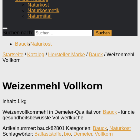
Naturkost
Naturkosmetik
Naturmittel
Suchen nach:
Bauck
/
Naturkost
Startseite
/
Katalog
/
Hersteller-Marke
/
Bauck
/ Weizenmehl
Vollkorn
Weizenmehl Vollkorn
Inhalt: 1
kg
Weizenvollkornmehl in Demeter-Qualität von
Bauck
- für die
gesundheitsbewusste Vollwertküche.
Artikelnummer:
bauck82801
Kategorien:
Bauck
,
Naturkost
Schlagwörter:
Ballaststoffe
,
bio
,
Demeter
,
Vollkorn