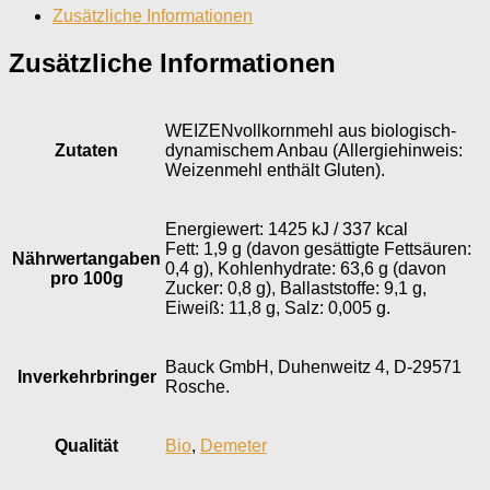
Zusätzliche Informationen
Zusätzliche Informationen
WEIZENvollkornmehl aus biologisch-
Zutaten
dynamischem Anbau (Allergiehinweis:
Weizenmehl enthält Gluten).
Energiewert: 1425 kJ / 337 kcal
Fett: 1,9 g (davon gesättigte Fettsäuren:
Nährwertangaben
0,4 g), Kohlenhydrate: 63,6 g (davon
pro 100g
Zucker: 0,8 g), Ballaststoffe: 9,1 g,
Eiweiß: 11,8 g, Salz: 0,005 g.
Bauck GmbH, Duhenweitz 4, D-29571
Inverkehr­bringer
Rosche.
Qualität
Bio
,
Demeter