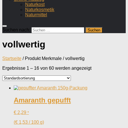
Naturkost
Naturkosmetik
Naturmittel
Suchen nach:
vollwertig
Startseite
/ Produkt Merkmale / vollwertig
Ergebnisse 1 – 16 von 60 werden angezeigt
Amaranth gepufft
€
2,29
*
(
€
1,53
/
100
g
)