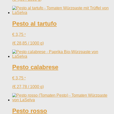
Pesto al tartufo
€
3,75
*
(
€
28,85
/
1000
g
)
Pesto calabrese
€
3,75
*
(
€
27,78
/
1000
g
)
Pesto rosso