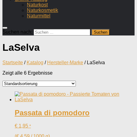
Naturkost
Naturkosmetik
Naturmittel
Suchen nach:
LaSelva
Startseite
/
Katalog
/
Hersteller-Marke
/ LaSelva
Zeigt alle 6 Ergebnisse
Passata di pomodoro
€
1,95
*
(
€
4,59
/
1000
g
)