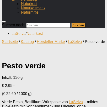
Naturkost
Naturkosmetik
Naturmittel
Suchen nach:
LaSelva
/
Naturkost
Startseite
/
Katalog
/
Hersteller-Marke
/
LaSelva
/ Pesto verde
Pesto verde
Inhalt: 130
g
€
2,95
*
(
€
22,69
/
1000
g
)
Verde Pesto, Basilikum-Würzpaste von
LaSelva
– mildes
Bio-Pesto mit Sonnenblumen- und Olivenöl, ohne