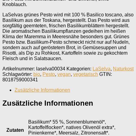
Knoblauch.
LaSelvas grünes Pesto wird mit 100 % Basilico toscano, also
Basilikum aus der Toskana, hergestellt. Das Pesto wird aus
sorgfältig geernteten, frischen Basilikumblättern hergestellt.
Die aromatischen Basilikumpflanzen gedeihen im heißen
Klima der Maremma in Meeresnähe besonders gut. Grünes
Pesto bzw. Basilikum-Pesto schmeckt nicht nur auf Nudeln,
sondern auch auf geröstetem Brot, in Gemüsesuppen und
Risotti, als Dip zu Rohkost, Kartoffeln sowie zu gekochtem
Fleisch und in Salatsaucen.
Artikelnummer:
laselva00034
Kategorien:
LaSelva
,
Naturkost
Schlagwörter:
bio
,
Pesto
,
vegan
,
vegetarisch
GTIN:
8018759000341
Zusätzliche Informationen
Zusätzliche Informationen
Basilikum* 55 %, Sonnenblumenöl*,
Kartoffelflocken*, natives Olivenöl extra*,
Zutaten
Pinienkerne*, Meersalz, Zitronensaft*.