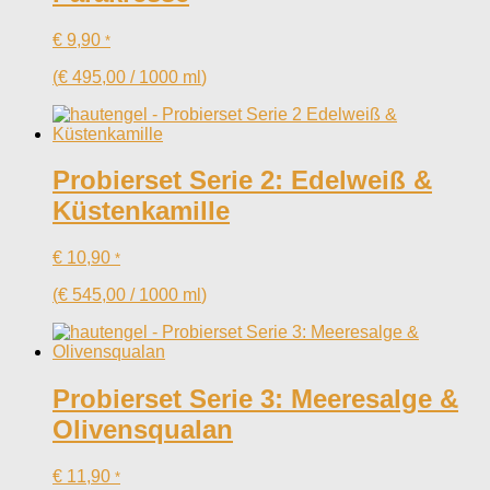
€
9,90
*
(
€
495,00
/
1000
ml
)
Probierset Serie 2: Edelweiß &
Küstenkamille
€
10,90
*
(
€
545,00
/
1000
ml
)
Probierset Serie 3: Meeresalge &
Olivensqualan
€
11,90
*