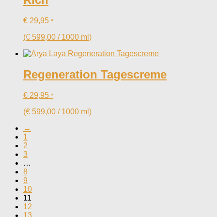
€
29,95
*
(
€
599,00
/
1000
ml
)
Regeneration Tagescreme
€
29,95
*
(
€
599,00
/
1000
ml
)
←
1
2
3
…
8
9
10
11
12
13