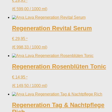
€
29,95
*
(
€
599,00
/
1000
ml
)
Regeneration Revital Serum
€
29,95
*
(
€
998,33
/
1000
ml
)
Regeneration Rosenblüten Tonic
€
14,95
*
(
€
149,50
/
1000
ml
)
Regeneration Tag & Nachtpflege
Rich