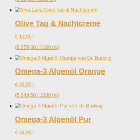
Olive Tag & Nachtcreme
€
13,95
*
(
€
279,00
/
1000
ml
)
Omega-3 Algenöl Orange
€
34,95
*
(
€
349,50
/
1000
ml
)
Omega-3 Algenöl Pur
€
34,95
*