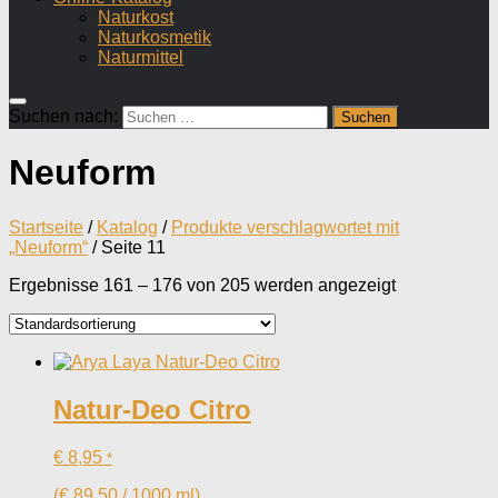
Naturkost
Naturkosmetik
Naturmittel
Suchen nach:
Neuform
Startseite
/
Katalog
/
Produkte verschlagwortet mit
„Neuform“
/ Seite 11
Ergebnisse 161 – 176 von 205 werden angezeigt
Natur-Deo Citro
€
8,95
*
(
€
89,50
/
1000
ml
)