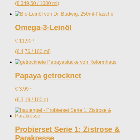
(
€
349,50
/
1000
ml
)
Omega-3-Leinöl
€
11,90
*
(
€
4,76
/
100
ml
)
Papaya getrocknet
€
3,99
*
(
€
3,19
/
100
g
)
Probierset Serie 1: Zistrose &
Parakresse