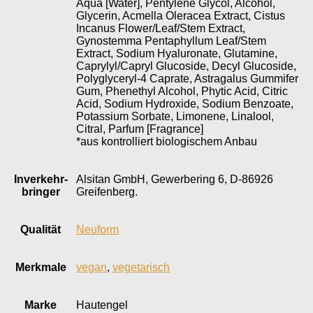
Aqua [Water], Pentylene Glycol, Alcohol,
Glycerin, Acmella Oleracea Extract, Cistus
Incanus Flower/Leaf/Stem Extract,
Gynostemma Pentaphyllum Leaf/Stem
Extract, Sodium Hyaluronate, Glutamine,
Caprylyl/Capryl Glucoside, Decyl Glucoside,
Polyglyceryl-4 Caprate, Astragalus Gummifer
Gum, Phenethyl Alcohol, Phytic Acid, Citric
Acid, Sodium Hydroxide, Sodium Benzoate,
Potassium Sorbate, Limonene, Linalool,
Citral, Parfum [Fragrance]
*aus kontrolliert biologischem Anbau
Inverkehr­
Alsitan GmbH, Gewerbering 6, D-86926
bringer
Greifenberg.
Qualität
Neuform
Merkmale
vegan
,
vegetarisch
Marke
Hautengel