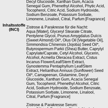
Decyl Glucoside, Xanthan Gum, Acacia
Senegal Gum, Phenethyl Alcohol, Phytic Acid,
Tocopherol, Citric Acid, Sodium Hydroxide,
Sodium Benzoate, Potassium Sorbate,
Limonene, Linalool, Citral, Parfum [Fragrance]
Inhaltsstoffe
Zistrose & Parakresse für die Nacht:
(INCI)
Aqua [Water], Glyceryl Stearate Citrate,
Pentylene Glycol, Prunus Amygdalus Dulcis
(Sweet Almond) Oil*, Olus Oil [Vegetable Oil],
Simmondsia Chinensis (Jojoba) Seed Oil*,
Butyrospermum Parkii (Shea) Butter, Caprylyl
Caprylate/Caprate, Cetyl Alcohol, Glycerin,
Alcohol, Acmella Oleracea Extract, Cistus
Incanus Flower/Leaf/Stem Extract,
Gynostemma Pentaphyllum Leaf/Stem
Extract, Helianthus Annuus (Sunflower) Seed
Oil*, Carrageenan, Glutamine, Decyl
Glucoside, Xanthan Gum, Acacia Senegal
Gum, Tocopherol, Phenethyl Alcohol, Citric
Acid, Sodium Hydroxide, Sodium Benzoate,
Potassium Sorbate, Limonene, Linalool,
Citral, Parfum [Fragrance]
Zistrose & Parakresse Serum: