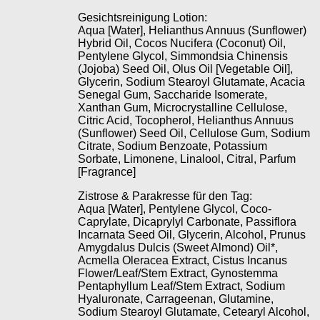
Gesichtsreinigung Lotion:
Aqua [Water], Helianthus Annuus (Sunflower)
Hybrid Oil, Cocos Nucifera (Coconut) Oil,
Pentylene Glycol, Simmondsia Chinensis
(Jojoba) Seed Oil, Olus Oil [Vegetable Oil],
Glycerin, Sodium Stearoyl Glutamate, Acacia
Senegal Gum, Saccharide Isomerate,
Xanthan Gum, Microcrystalline Cellulose,
Citric Acid, Tocopherol, Helianthus Annuus
(Sunflower) Seed Oil, Cellulose Gum, Sodium
Citrate, Sodium Benzoate, Potassium
Sorbate, Limonene, Linalool, Citral, Parfum
[Fragrance]
Zistrose & Parakresse für den Tag:
Aqua [Water], Pentylene Glycol, Coco-
Caprylate, Dicaprylyl Carbonate, Passiflora
Incarnata Seed Oil, Glycerin, Alcohol, Prunus
Amygdalus Dulcis (Sweet Almond) Oil*,
Acmella Oleracea Extract, Cistus Incanus
Flower/Leaf/Stem Extract, Gynostemma
Pentaphyllum Leaf/Stem Extract, Sodium
Hyaluronate, Carrageenan, Glutamine,
Sodium Stearoyl Glutamate, Cetearyl Alcohol,