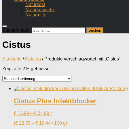
Naturkost
Naturkosmetik
Naturmittel
Suchen nach:
Cistus
Startseite
/
Katalog
/ Produkte verschlagwortet mit „Cistus“
Zeigt alle 2 Ergebnisse
Cistus Plus Infektblocker
€
12,99
–
€
34,99
*
(
€
22,79
–
€
19,44
/
100
g
)