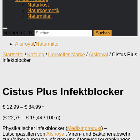
Naturkost
Naturkosmetik
Naturmittel
Suchen nach:
Alsiroyal
/
Naturmittel
Startseite
/
Katalog
/
Hersteller-Marke
/
Alsiroyal
/ Cistus Plus
Infektblocker
Cistus Plus Infektblocker
€
12,99
–
€
34,99
*
(
€
22,79
–
€
19,44
/
100
g
)
Physikalischer Infektblocker (
Medizinprodukt
) –
Lutschpastillen von
Alsiroyal
. Viren- und Bakterienabwehr
zur Vorbeugung von Infekten und Atemwegserkrankungen