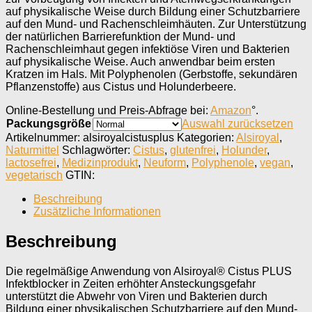
auf physikalische Weise durch Bildung einer Schutzbarriere
auf den Mund- und Rachenschleimhäuten. Zur Unterstützung
der natürlichen Barrierefunktion der Mund- und
Rachenschleimhaut gegen infektiöse Viren und Bakterien
auf physikalische Weise. Auch anwendbar beim ersten
Kratzen im Hals. Mit Polyphenolen (Gerbstoffe, sekundären
Pflanzenstoffe) aus Cistus und Holunderbeere.
Online-Bestellung und Preis-Abfrage bei:
Amazon
°.
Packungsgröße
Auswahl zurücksetzen
Artikelnummer:
alsiroyalcistusplus
Kategorien:
Alsiroyal
,
Naturmittel
Schlagwörter:
Cistus
,
glutenfrei
,
Holunder
,
lactosefrei
,
Medizinprodukt
,
Neuform
,
Polyphenole
,
vegan
,
vegetarisch
GTIN:
Beschreibung
Zusätzliche Informationen
Beschreibung
Die regelmäßige Anwendung von Alsiroyal® Cistus PLUS
Infektblocker in Zeiten erhöhter Ansteckungsgefahr
unterstützt die Abwehr von Viren und Bakterien durch
Bildung einer physikalischen Schutzbarriere auf den Mund-