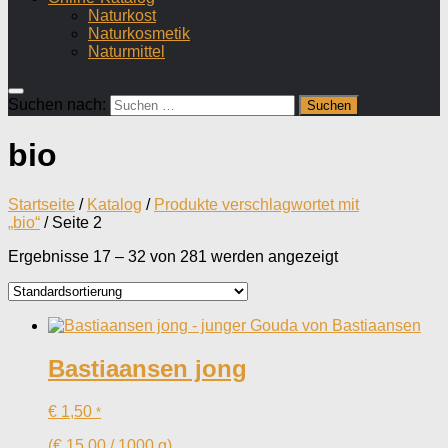
Naturkost
Naturkosmetik
Naturmittel
Suchen nach:
bio
Startseite
/
Katalog
/
Produkte verschlagwortet mit
„bio“
/ Seite 2
Ergebnisse 17 – 32 von 281 werden angezeigt
Bastiaansen jong
€
1,50
*
(
€
15,00
/
1000
g
)