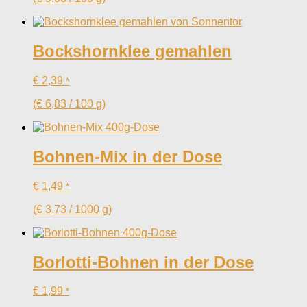
Bockshornklee gemahlen
€
2,39
*
(
€
6,83
/
100
g
)
Bohnen-Mix in der Dose
€
1,49
*
(
€
3,73
/
1000
g
)
Borlotti-Bohnen in der Dose
€
1,99
*