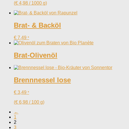
(
€
4,98
/
1000
g
)
Brat- & Backöl
€
7,49
*
Brat-Olivenöl
Brennnessel lose
€
3,49
*
(
€
6,98
/
100
g
)
←
1
2
3