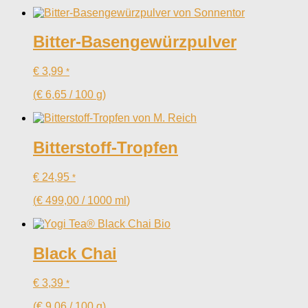
Bitter-Basengewürzpulver
€
3,99
*
(
€
6,65
/
100
g
)
Bitterstoff-Tropfen
€
24,95
*
(
€
499,00
/
1000
ml
)
Black Chai
€
3,39
*
(
€
9,06
/
100
g
)