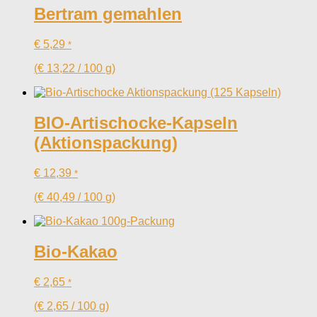
Bertram gemahlen
€
5,29
*
(
€
13,22
/
100
g
)
BIO-Artischocke-Kapseln
(Aktionspackung)
€
12,39
*
(
€
40,49
/
100
g
)
Bio-Kakao
€
2,65
*
(
€
2,65
/
100
g
)