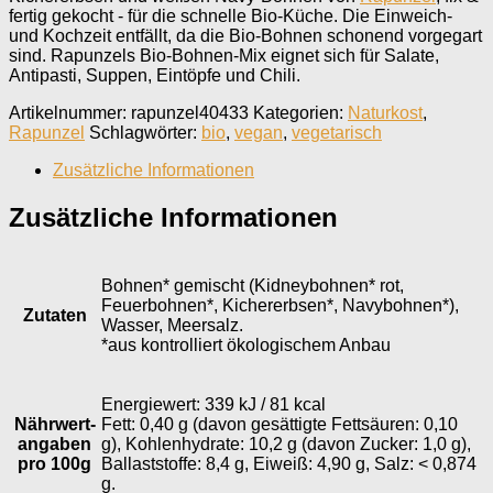
fertig gekocht - für die schnelle Bio-Küche. Die Einweich-
und Kochzeit entfällt, da die Bio-Bohnen schonend vorgegart
sind. Rapunzels Bio-Bohnen-Mix eignet sich für Salate,
Antipasti, Suppen, Eintöpfe und Chili.
Artikelnummer:
rapunzel40433
Kategorien:
Naturkost
,
Rapunzel
Schlagwörter:
bio
,
vegan
,
vegetarisch
Zusätzliche Informationen
Zusätzliche Informationen
Bohnen* gemischt (Kidneybohnen* rot,
Feuerbohnen*, Kichererbsen*, Navybohnen*),
Zutaten
Wasser, Meersalz.
*aus kontrolliert ökologischem Anbau
Energiewert: 339 kJ / 81 kcal
Nährwert­
Fett: 0,40 g (davon gesättigte Fettsäuren: 0,10
angaben
g), Kohlenhydrate: 10,2 g (davon Zucker: 1,0 g),
pro 100g
Ballaststoffe: 8,4 g, Eiweiß: 4,90 g, Salz: < 0,874
g.