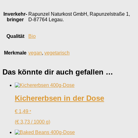
Inverkehr­
Rapunzel Naturkost GmbH, Rapunzelstraße 1,
bringer
D-87764 Legau.
Qualität
Bio
Merkmale
vegan
,
vegetarisch
Das könnte dir auch gefallen …
Kichererbsen in der Dose
€
1,49
*
(
€
3,73
/
1000
g
)