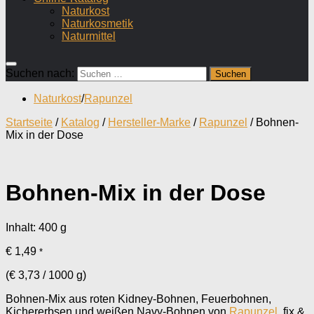
Naturkost
Naturkosmetik
Naturmittel
Suchen nach:
Naturkost
/
Rapunzel
Startseite
/
Katalog
/
Hersteller-Marke
/
Rapunzel
/ Bohnen-
Mix in der Dose
Bohnen-Mix in der Dose
Inhalt: 400
g
€
1,49
*
(
€
3,73
/
1000
g
)
Bohnen-Mix aus roten Kidney-Bohnen, Feuerbohnen,
Kichererbsen und weißen Navy-Bohnen von
Rapunzel
, fix &