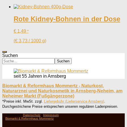
Rote Kidney-Bohnen in der Dose
€
1,49
*
(
€
3,73
/
1000
g
)
Suchen
Suchen
seit 55 Jahren in Arnsberg
Biomarkt & Reformhaus Mommertz - Naturkost,
Naturarznei und Naturkosmetik in Arnsberg-Neheim, am
Neheimer Markt (Fußgängerzone)
*Preise inkl. MwSt. zzgl.
Liefergebühr (Lieferservice Arnsberg)
.
Durchgestrichene Preise entsprechen unseren regulären Ladenpreisen.
° = Werbelink |
Datenschutz
|
Impressum
©
Biomarkt & Reformhaus Mommertz