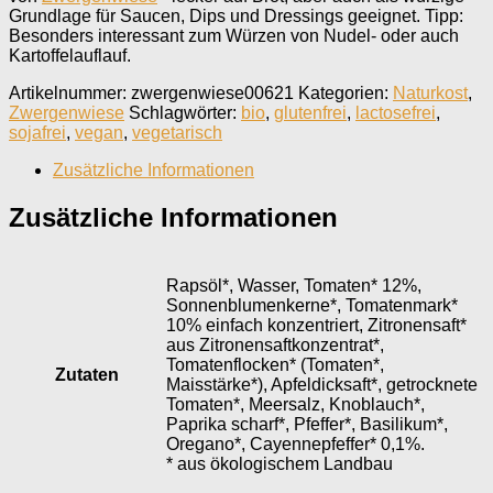
Grundlage für Saucen, Dips und Dressings geeignet. Tipp:
Besonders interessant zum Würzen von Nudel- oder auch
Kartoffelauflauf.
Artikelnummer:
zwergenwiese00621
Kategorien:
Naturkost
,
Zwergenwiese
Schlagwörter:
bio
,
glutenfrei
,
lactosefrei
,
sojafrei
,
vegan
,
vegetarisch
Zusätzliche Informationen
Zusätzliche Informationen
Rapsöl*, Wasser, Tomaten* 12%,
Sonnenblumenkerne*, Tomatenmark*
10% einfach konzentriert, Zitronensaft*
aus Zitronensaftkonzentrat*,
Tomatenflocken* (Tomaten*,
Zutaten
Maisstärke*), Apfeldicksaft*, getrocknete
Tomaten*, Meersalz, Knoblauch*,
Paprika scharf*, Pfeffer*, Basilikum*,
Oregano*, Cayennepfeffer* 0,1%.
* aus ökologischem Landbau