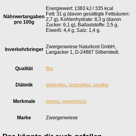
Energiewert: 1383 kJ / 335 kcal
Fett: 31 g (davon gesättigte Fettsäuren:
Nährwertangaben
2,7 g), Kohlenhydrate: 8,3 g (davon
pro 100g
Zucker: 6,1 g), Ballaststoffe: 2,5 g,
Eiweiß: 4,4 g, Salz: 1,4 g.
Zwergenwiese Naturkost GmbH,
Inverkehr­bringer
Langacker 1, D-24887 Silberstedt.
Qualität
Bio
Diätetik
glutenfrei
,
lactosefrei
,
sojafrei
Merkmale
vegan
,
vegetarisch
Marke
Zwergenwiese