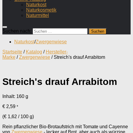
Naturkost
Naturkosmetik
Naturmittel
Suchen nach:
Naturkost
/
Zwergenwiese
Startseite
/
Katalog
/
Hersteller-
Marke
/
Zwergenwiese
/ Streich's drauf Arrabitom
Streich's drauf Arrabitom
Inhalt: 160
g
€
2,59
*
(
€
1,62
/
100
g
)
Rein pflanzlicher Bio-Brotaufstrich mit Tomate und Cayenne
von
Zwergenwiese
- lecker auf Brot, aber auch als würzige