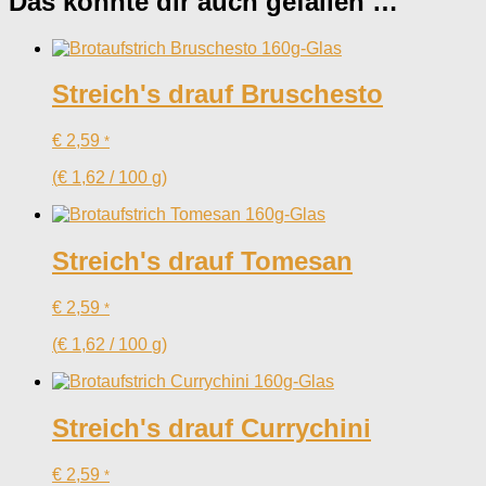
Das könnte dir auch gefallen …
Streich's drauf Bruschesto
€
2,59
*
(
€
1,62
/
100
g
)
Streich's drauf Tomesan
€
2,59
*
(
€
1,62
/
100
g
)
Streich's drauf Currychini
€
2,59
*