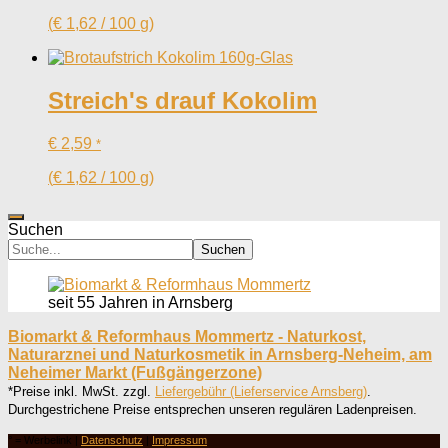
(
€
1,62
/
100
g
)
Streich's drauf Kokolim
€
2,59
*
(
€
1,62
/
100
g
)
Suchen
Suchen
seit 55 Jahren in Arnsberg
Biomarkt & Reformhaus Mommertz - Naturkost,
Naturarznei und Naturkosmetik in Arnsberg-Neheim, am
Neheimer Markt (Fußgängerzone)
*Preise inkl. MwSt. zzgl.
Liefergebühr (Lieferservice Arnsberg)
.
Durchgestrichene Preise entsprechen unseren regulären Ladenpreisen.
° = Werbelink |
Datenschutz
|
Impressum