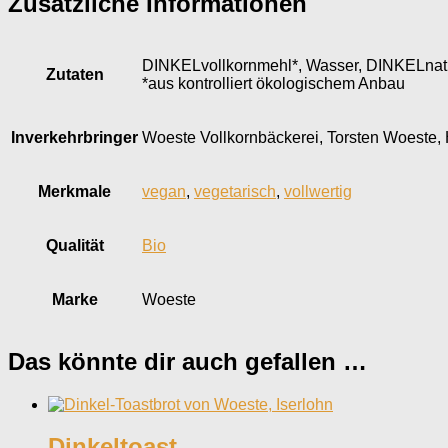
Zusätzliche Informationen
DINKELvollkornmehl*, Wasser, DINKELnatur
Zutaten
*aus kontrolliert ökologischem Anbau
Inverkehr­bringer
Woeste Vollkornbäckerei, Torsten Woeste, 
Merkmale
vegan
,
vegetarisch
,
vollwertig
Qualität
Bio
Marke
Woeste
Das könnte dir auch gefallen …
Dinkeltoast