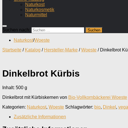
Naturkost
Naturkosmetik
Naturmittel
Suchen nach:
Naturkost
/
Woeste
Startseite
/
Katalog
/
Hersteller-Marke
/
Woeste
/ Dinkelbrot Kü
Dinkelbrot Kürbis
Inhalt: 500
g
Dinkelbrot mit Kürbiskernen von
Bio-Vollkornbäckerei Woeste
Kategorien:
Naturkost
,
Woeste
Schlagwörter:
bio
,
Dinkel
,
veg
Zusätzliche Informationen