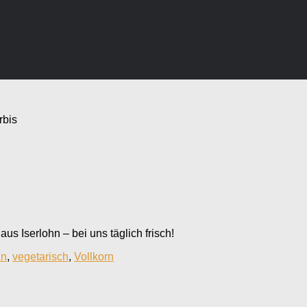
rbis
aus Iserlohn – bei uns täglich frisch!
an
,
vegetarisch
,
Vollkorn