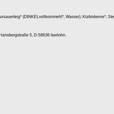
sauerteig* (DINKELvollkornmehl*, Wasser), Kürbiskerne*, Stei
Hansbergstraße 5, D-58636 Iserlohn.