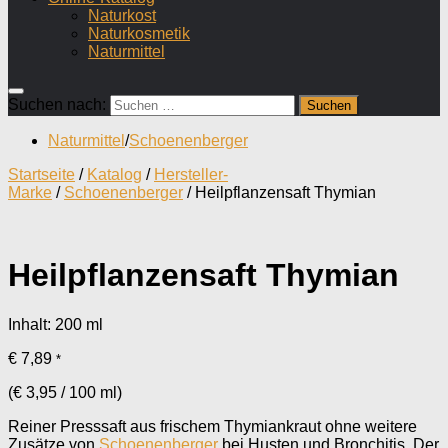
Naturkost
Naturkosmetik
Naturmittel
Suchen nach:
Naturmittel
/
Schoenenberger
Startseite
/
Katalog
/
Hersteller-
Marke
/
Schoenenberger
/ Heilpflanzensaft Thymian
Heilpflanzensaft Thymian
Inhalt: 200
ml
€
7,89
*
(
€
3,95
/
100
ml
)
Reiner Presssaft aus frischem Thymiankraut ohne weitere
Zusätze von
Schoenenberger
bei Husten und Bronchitis. Der