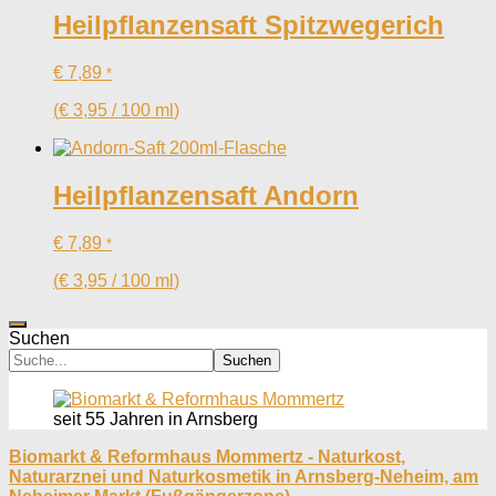
Heilpflanzensaft Spitzwegerich
€
7,89
*
(
€
3,95
/
100
ml
)
Heilpflanzensaft Andorn
€
7,89
*
(
€
3,95
/
100
ml
)
Suchen
Suchen
seit 55 Jahren in Arnsberg
Biomarkt & Reformhaus Mommertz - Naturkost,
Naturarznei und Naturkosmetik in Arnsberg-Neheim, am