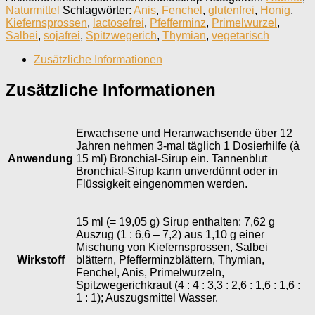
Naturmittel
Schlagwörter:
Anis
,
Fenchel
,
glutenfrei
,
Honig
,
Kiefernsprossen
,
lactosefrei
,
Pfefferminz
,
Primelwurzel
,
Salbei
,
sojafrei
,
Spitzwegerich
,
Thymian
,
vegetarisch
Zusätzliche Informationen
Zusätzliche Informationen
Erwachsene und Heranwachsende über 12
Jahren nehmen 3-mal täglich 1 Dosierhilfe (à
Anwendung
15 ml) Bronchial-Sirup ein. Tannenblut
Bronchial-Sirup kann unverdünnt oder in
Flüssigkeit eingenommen werden.
15 ml (= 19,05 g) Sirup enthalten: 7,62 g
Auszug (1 : 6,6 – 7,2) aus 1,10 g einer
Mischung von Kiefernsprossen, Salbei
Wirkstoff
blättern, Pfefferminzblättern, Thymian,
Fenchel, Anis, Primelwurzeln,
Spitzwegerichkraut (4 : 4 : 3,3 : 2,6 : 1,6 : 1,6 :
1 : 1); Auszugsmittel Wasser.