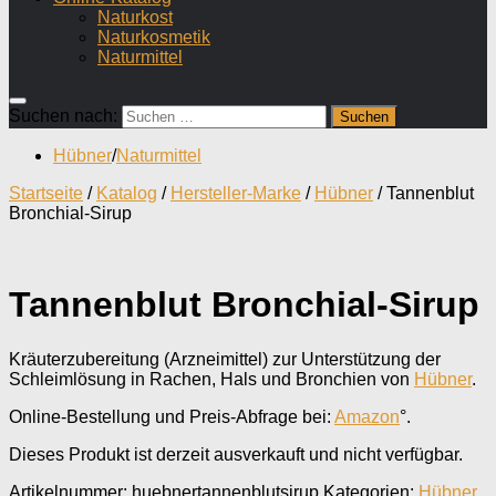
Naturkost
Naturkosmetik
Naturmittel
Suchen nach:
Hübner
/
Naturmittel
Startseite
/
Katalog
/
Hersteller-Marke
/
Hübner
/ Tannenblut
Bronchial-Sirup
Tannenblut Bronchial-Sirup
Kräuterzubereitung (Arzneimittel) zur Unterstützung der
Schleimlösung in Rachen, Hals und Bronchien von
Hübner
.
Online-Bestellung und Preis-Abfrage bei:
Amazon
°.
Dieses Produkt ist derzeit ausverkauft und nicht verfügbar.
Artikelnummer:
huebnertannenblutsirup
Kategorien:
Hübner
,