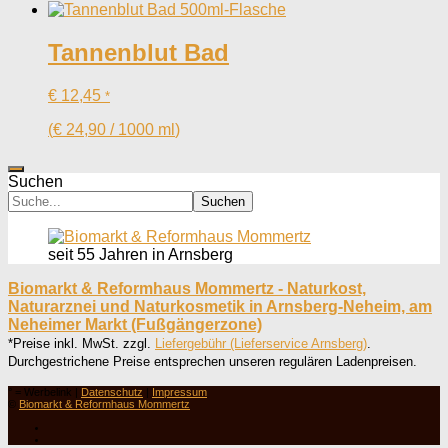
Tannenblut Bad
€
12,45
*
(
€
24,90
/
1000
ml
)
Suchen
Suchen
seit 55 Jahren in Arnsberg
Biomarkt & Reformhaus Mommertz - Naturkost,
Naturarznei und Naturkosmetik in Arnsberg-Neheim, am
Neheimer Markt (Fußgängerzone)
*Preise inkl. MwSt. zzgl.
Liefergebühr (Lieferservice Arnsberg)
.
Durchgestrichene Preise entsprechen unseren regulären Ladenpreisen.
° = Werbelink |
Datenschutz
|
Impressum
©
Biomarkt & Reformhaus Mommertz