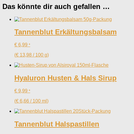
Das könnte dir auch gefallen …
Tannenblut Erkältungsbalsam
€
6,99
*
(
€
13,98
/
100
g
)
Hyaluron Husten & Hals Sirup
€
9,99
*
(
€
6,66
/
100
ml
)
Tannenblut Halspastillen