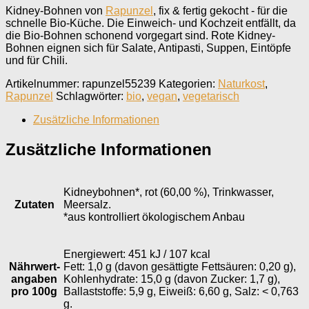
Kidney-Bohnen von
Rapunzel
, fix & fertig gekocht - für die
schnelle Bio-Küche. Die Einweich- und Kochzeit entfällt, da
die Bio-Bohnen schonend vorgegart sind. Rote Kidney-
Bohnen eignen sich für Salate, Antipasti, Suppen, Eintöpfe
und für Chili.
Artikelnummer:
rapunzel55239
Kategorien:
Naturkost
,
Rapunzel
Schlagwörter:
bio
,
vegan
,
vegetarisch
Zusätzliche Informationen
Zusätzliche Informationen
Kidneybohnen*, rot (60,00 %), Trinkwasser,
Zutaten
Meersalz.
*aus kontrolliert ökologischem Anbau
Energiewert: 451 kJ / 107 kcal
Nährwert­
Fett: 1,0 g (davon gesättigte Fettsäuren: 0,20 g),
angaben
Kohlenhydrate: 15,0 g (davon Zucker: 1,7 g),
pro 100g
Ballaststoffe: 5,9 g, Eiweiß: 6,60 g, Salz: < 0,763
g.