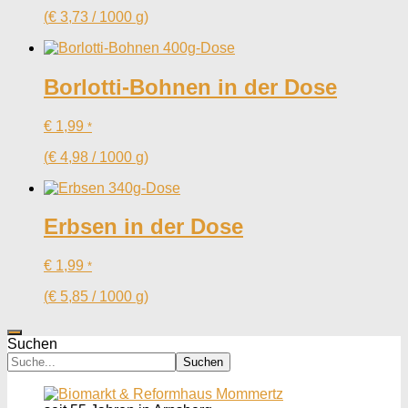
(
€
3,73
/
1000
g
)
Borlotti-Bohnen in der Dose
€
1,99
*
(
€
4,98
/
1000
g
)
Erbsen in der Dose
€
1,99
*
(
€
5,85
/
1000
g
)
Suchen
Suchen