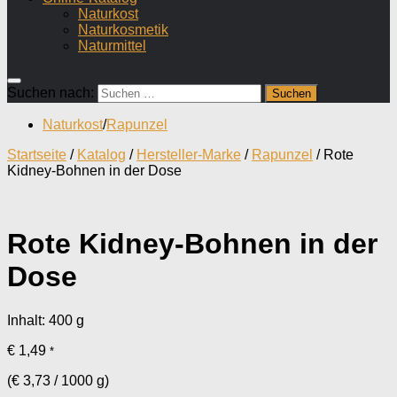
Naturkost
Naturkosmetik
Naturmittel
Suchen nach:
Naturkost
/
Rapunzel
Startseite
/
Katalog
/
Hersteller-Marke
/
Rapunzel
/ Rote
Kidney-Bohnen in der Dose
Rote Kidney-Bohnen in der
Dose
Inhalt: 400
g
€
1,49
*
(
€
3,73
/
1000
g
)