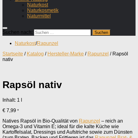
Naturkost
Naturkosmetik
Naturmittel
Suchen nach:
Naturkost
/
Rapunzel
Startseite
/
Katalog
/
Hersteller-Marke
/
Rapunzel
/ Rapsöl
nativ
Rapsöl nativ
Inhalt: 1
l
€
7,99
*
Natives Rapsöl in Bio-Qualität von
Rapunzel
– reich an
Omega-3 und Vitamin E; ideal für die kalte Küche wie
Kartoffelsalat, Dressings und Aufstriche sowie zum Dünsten
(zum Braten, Backen und Frittieren ist das
Rapunzel Brat- &