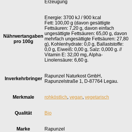
Erzeugung
Energie: 3700 kJ / 900 kcal
Fett: 100,00 g (davon gesättigte
Fettsäuren: 7,20 g, davon einfach
ungesättigte Fettsäuren: 65,00 g, davon
Nährwertangaben
mehrfach ungesättigte Fettsäuren: 27,80
pro 100g
g), Kohlenhydrate: 0,0 g, Ballaststoffe:
0,0 g, Eiweiß: 0,00 g, Salz: 0,000 g. //
Vitamin E: 32,00 mg, Alpha-
Linolensäure: 6,60 g.
Rapunzel Naturkost GmbH,
Inverkehr­bringer
Rapunzelstraße 1, D-87764 Legau.
Merkmale
rohköstlich
,
vegan
,
vegetarisch
Qualität
Bio
Marke
Rapunzel