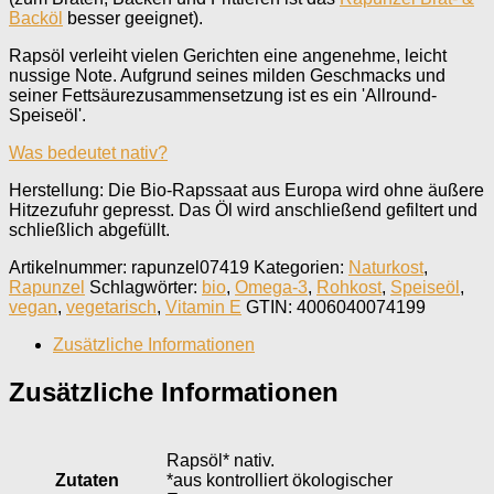
Backöl
besser geeignet).
Rapsöl verleiht vielen Gerichten eine angenehme, leicht
nussige Note. Aufgrund seines milden Geschmacks und
seiner Fettsäurezusammensetzung ist es ein 'Allround-
Speiseöl'.
Was bedeutet nativ?
Herstellung: Die Bio-Rapssaat aus Europa wird ohne äußere
Hitzezufuhr gepresst. Das Öl wird anschließend gefiltert und
schließlich abgefüllt.
Artikelnummer:
rapunzel07419
Kategorien:
Naturkost
,
Rapunzel
Schlagwörter:
bio
,
Omega-3
,
Rohkost
,
Speiseöl
,
vegan
,
vegetarisch
,
Vitamin E
GTIN:
4006040074199
Zusätzliche Informationen
Zusätzliche Informationen
Rapsöl* nativ.
Zutaten
*aus kontrolliert ökologischer