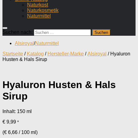
Naturkost
Naturkosmetik
Naturmittel
Suchen nach:
Alsiroyal
/
Naturmittel
Startseite
/
Katalog
/
Hersteller-Marke
/
Alsiroyal
/ Hyaluron
Husten & Hals Sirup
Hyaluron Husten & Hals
Sirup
Inhalt: 150
ml
€
9,99
*
(
€
6,66
/
100
ml
)