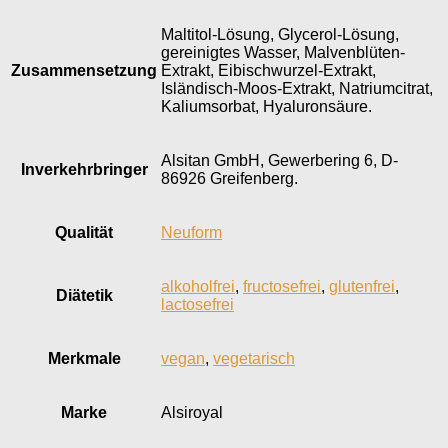
Maltitol-Lösung, Glycerol-Lösung,
gereinigtes Wasser, Malvenblüten-
Zusammensetzung
Extrakt, Eibischwurzel-Extrakt,
Isländisch-Moos-Extrakt, Natriumcitrat,
Kaliumsorbat, Hyaluronsäure.
Alsitan GmbH, Gewerbering 6, D-
Inverkehr­bringer
86926 Greifenberg.
Qualität
Neuform
alkoholfrei
,
fructosefrei
,
glutenfrei
,
Diätetik
lactosefrei
Merkmale
vegan
,
vegetarisch
Marke
Alsiroyal