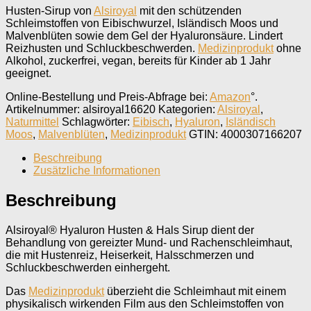
Husten-Sirup von
Alsiroyal
mit den schützenden
Schleimstoffen von Eibischwurzel, Isländisch Moos und
Malvenblüten sowie dem Gel der Hyaluronsäure. Lindert
Reizhusten und Schluckbeschwerden.
Medizinprodukt
ohne
Alkohol, zuckerfrei, vegan, bereits für Kinder ab 1 Jahr
geeignet.
Online-Bestellung und Preis-Abfrage bei:
Amazon
°.
Artikelnummer:
alsiroyal16620
Kategorien:
Alsiroyal
,
Naturmittel
Schlagwörter:
Eibisch
,
Hyaluron
,
Isländisch
Moos
,
Malvenblüten
,
Medizinprodukt
GTIN:
4000307166207
Beschreibung
Zusätzliche Informationen
Beschreibung
Alsiroyal® Hyaluron Husten & Hals Sirup dient der
Behandlung von gereizter Mund- und Rachenschleimhaut,
die mit Hustenreiz, Heiserkeit, Halsschmerzen und
Schluckbeschwerden einhergeht.
Das
Medizinprodukt
überzieht die Schleimhaut mit einem
physikalisch wirkenden Film aus den Schleimstoffen von