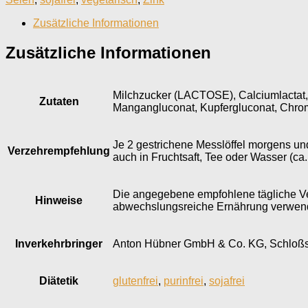
Zusätzliche Informationen
Zusätzliche Informationen
Milchzucker (LACTOSE), Calciumlactat, C
Zutaten
Mangangluconat, Kupfergluconat, Chrom-(
Je 2 gestrichene Messlöffel morgens un
Verzehrempfehlung
auch in Fruchtsaft, Tee oder Wasser (ca
Die angegebene empfohlene tägliche Ver
Hinweise
abwechslungsreiche Ernährung verwende
Inverkehr­bringer
Anton Hübner GmbH & Co. KG, Schloßst
Diätetik
glutenfrei
,
purinfrei
,
sojafrei