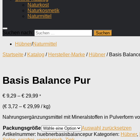
Naturkost
Naturkosmetik
Naturmittel
Suchen nach:
Hübner
/
Naturmittel
Startseite
/
Katalog
/
Hersteller-Marke
/
Hübner
/ Basis Balanc
Basis Balance Pur
€
9,29
–
€
29,99
*
(
€
3,72
–
€
29,99
/
kg
)
Nahrungsergänzungsmittel mit Mineralstoffen in Pulverform v
Packungsgröße
Auswahl zurücksetzen
Artikelnummer:
huebnerbasisbalancepur
Kategorien:
Hübner
,
Selen
,
sojafrei
,
vegetarisch
,
Zink