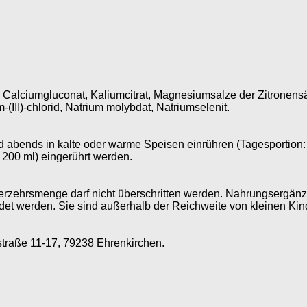
alciumgluconat, Kaliumcitrat, Magnesiumsalze der Zitronensäure
III)-chlorid, Natrium molybdat, Natriumselenit.
d abends in kalte oder warme Speisen einrühren (Tagesportion:
. 200 ml) eingerührt werden.
zehrsmenge darf nicht überschritten werden. Nahrungsergänzun
t werden. Sie sind außerhalb der Reichweite von kleinen Kind
raße 11-17, 79238 Ehrenkirchen.