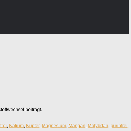
toffwechsel beiträgt.
frei
,
Kalium
,
Kupfer
,
Magnesium
,
Mangan
,
Molybdän
,
purinfrei
,