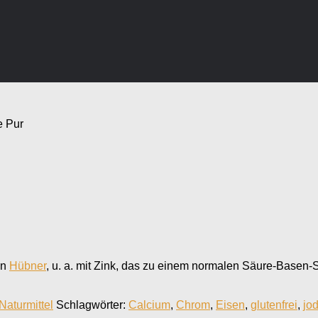
e Pur
on
Hübner
, u. a. mit Zink, das zu einem normalen Säure-Basen-S
Naturmittel
Schlagwörter:
Calcium
,
Chrom
,
Eisen
,
glutenfrei
,
jod