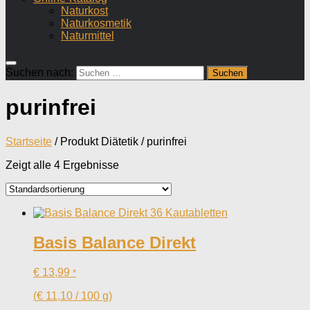
Naturkost
Naturkosmetik
Naturmittel
Suchen nach:
purinfrei
Startseite
/ Produkt Diätetik / purinfrei
Zeigt alle 4 Ergebnisse
Basis Balance Direkt
€
13,99
*
(
€
11,10
/
100
g
)