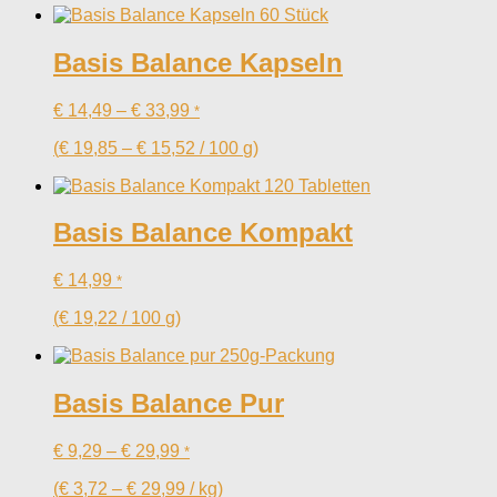
Basis Balance Kapseln
€
14,49
–
€
33,99
*
(
€
19,85
–
€
15,52
/
100
g
)
Basis Balance Kompakt
€
14,99
*
(
€
19,22
/
100
g
)
Basis Balance Pur
€
9,29
–
€
29,99
*
(
€
3,72
–
€
29,99
/
kg
)