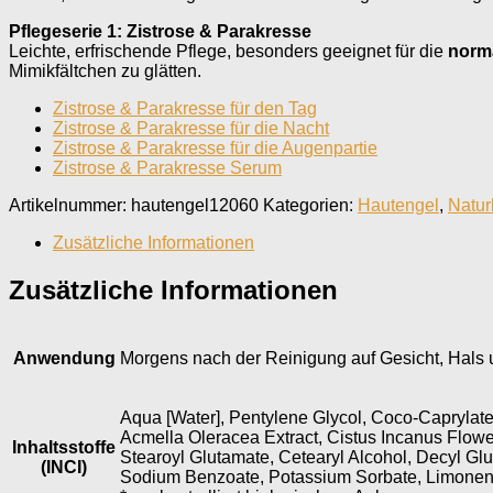
Pflegeserie 1: Zistrose & Parakresse
Leichte, erfrischende Pflege, besonders geeignet für die
norma
Mimikfältchen zu glätten.
Zistrose & Parakresse für den Tag
Zistrose & Parakresse für die Nacht
Zistrose & Parakresse für die Augenpartie
Zistrose & Parakresse Serum
Artikelnummer:
hautengel12060
Kategorien:
Hautengel
,
Natur
Zusätzliche Informationen
Zusätzliche Informationen
Anwendung
Morgens nach der Reinigung auf Gesicht, Hals 
Aqua [Water], Pentylene Glycol, Coco-Caprylate
Acmella Oleracea Extract, Cistus Incanus Flo
Inhaltsstoffe
Stearoyl Glutamate, Cetearyl Alcohol, Decyl Gl
(INCI)
Sodium Benzoate, Potassium Sorbate, Limonene, 