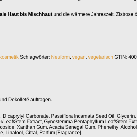
le Haut bis Mischhaut
und die wärmere Jahreszeit. Zistrose 
kosmetik
Schlagwörter:
Neuform
,
vegan
,
vegetarisch
GTIN:
400
und Dekolleté auftragen.
, Dicaprylyl Carbonate, Passiflora Incarnata Seed Oil, Glycerin
wer/Leaf/Stem Extract, Gynostemma Pentaphyllum Leaf/Stem Ext
ucoside, Xanthan Gum, Acacia Senegal Gum, Phenethyl Alcohol, 
Linalool, Citral, Parfum [Fragrance].