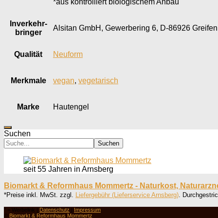
*aus kontrolliert biologischem Anbau
Inverkehr­
Alsitan GmbH, Gewerbering 6, D-86926 Greifen
bringer
Qualität
Neuform
Merkmale
vegan
,
vegetarisch
Marke
Hautengel
Suchen
Suchen
seit 55 Jahren in Arnsberg
Biomarkt & Reformhaus Mommertz - Naturkost, Naturarzn
*Preise inkl. MwSt. zzgl.
Liefergebühr (Lieferservice Arnsberg)
. Durchgestri
° = Werbelink |
Datenschutz
|
Impressum
©
Biomarkt & Reformhaus Mommertz