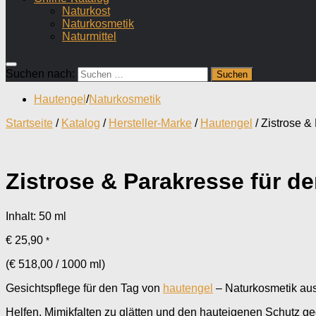
Naturkost
Naturkosmetik
Naturmittel
Suchen nach:
Hautengel
/
Naturkosmetik
Startseite
/
Katalog
/
Hersteller-Marke
/
Hautengel
/ Zistrose &
Zistrose & Parakresse für d
Inhalt: 50
ml
€
25,90
*
(
€
518,00
/
1000
ml
)
Gesichtspflege für den Tag von
hautengel
– Naturkosmetik au
Helfen, Mimikfalten zu glätten und den hauteigenen Schutz g