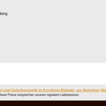
berg.
ei und Naturkosmetik in Arnsberg-Neheim, am Neheimer Ma
chene Preise entsprechen unseren regulären Ladenpreisen.