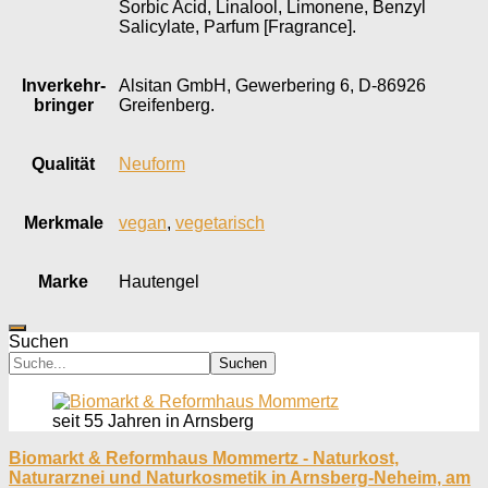
Sorbic Acid, Linalool, Limonene, Benzyl
Salicylate, Parfum [Fragrance].
Inverkehr­
Alsitan GmbH, Gewerbering 6, D-86926
bringer
Greifenberg.
Qualität
Neuform
Merkmale
vegan
,
vegetarisch
Marke
Hautengel
Suchen
Suchen
seit 55 Jahren in Arnsberg
Biomarkt & Reformhaus Mommertz - Naturkost,
Naturarznei und Naturkosmetik in Arnsberg-Neheim, am