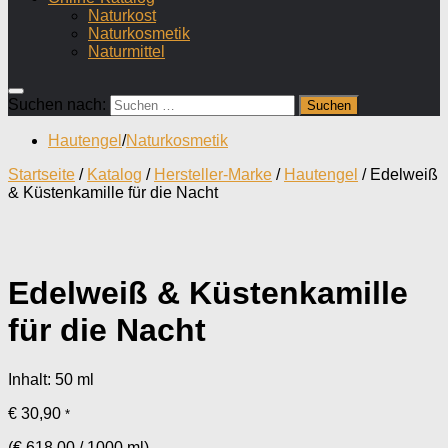
Naturkost
Naturkosmetik
Naturmittel
Suchen nach:
Hautengel
/
Naturkosmetik
Startseite
/
Katalog
/
Hersteller-Marke
/
Hautengel
/ Edelweiß
& Küstenkamille für die Nacht
Edelweiß & Küstenkamille
für die Nacht
Inhalt: 50
ml
€
30,90
*
(
€
618,00
/
1000
ml
)