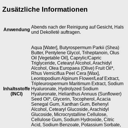
Zusätzliche Informationen
Abends nach der Reinigung auf Gesicht, Hals
Anwendung
und Dekolleté auftragen.
Aqua [Water], Butyrospermum Parkii (Shea)
Butter, Pentylene Glycol, Triheptanoin, Olus
Oil [Vegetable Oil], Caprylic/Capric
Triglyceride, Cetearyl Alcohol, Arachidyl
Alcohol, Olea Europaea (Olive) Fruit Oil*,
Rhus Verniciflua Peel Cera [Wax],
Leontopodium Alpinum Flower/Leaf Extract,
Tripleurospermum Maritimum Extract, Sodium
Inhaltsstoffe
Hyaluronate, Hydrolyzed Sodium
(INCI)
Hyaluronate, Helianthus Annuus (Sunflower)
Seed Oil*, Glycerin, Tocopherol, Acacia
Senegal Gum, Xanthan Gum, Behenyl
Alcohol, Cetearyl Glucoside, Arachidyl
Glucoside, Microcrystalline Cellulose,
Cellulose Gum, Sodium Hydroxide, Citric
Acid, Sodium Benzoate, Potassium Sorbate,