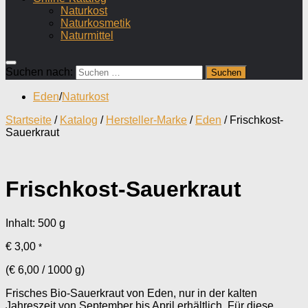
Naturkost
Naturkosmetik
Naturmittel
Suchen nach:
Eden
/
Naturkost
Startseite
/
Katalog
/
Hersteller-Marke
/
Eden
/ Frischkost-
Sauerkraut
Frischkost-Sauerkraut
Inhalt: 500
g
€
3,00
*
(
€
6,00
/
1000
g
)
Frisches Bio-Sauerkraut von Eden, nur in der kalten
Jahreszeit von September bis April erhältlich. Für diese