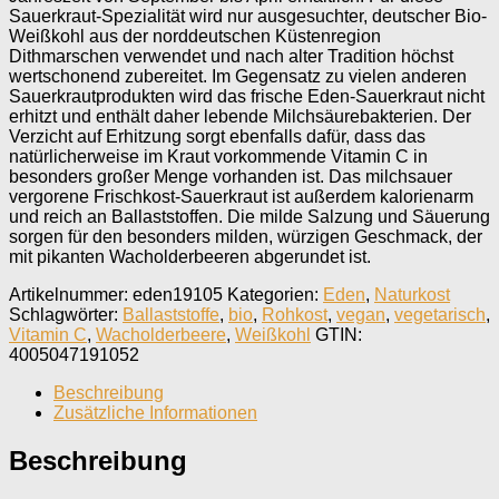
Sauerkraut-Spezialität wird nur ausgesuchter, deutscher Bio-
Weißkohl aus der norddeutschen Küstenregion
Dithmarschen verwendet und nach alter Tradition höchst
wertschonend zubereitet. Im Gegensatz zu vielen anderen
Sauerkrautprodukten wird das frische Eden-Sauerkraut nicht
erhitzt und enthält daher lebende Milchsäurebakterien. Der
Verzicht auf Erhitzung sorgt ebenfalls dafür, dass das
natürlicherweise im Kraut vorkommende Vitamin C in
besonders großer Menge vorhanden ist. Das milchsauer
vergorene Frischkost-Sauerkraut ist außerdem kalorienarm
und reich an Ballaststoffen. Die milde Salzung und Säuerung
sorgen für den besonders milden, würzigen Geschmack, der
mit pikanten Wacholderbeeren abgerundet ist.
Artikelnummer:
eden19105
Kategorien:
Eden
,
Naturkost
Schlagwörter:
Ballaststoffe
,
bio
,
Rohkost
,
vegan
,
vegetarisch
,
Vitamin C
,
Wacholderbeere
,
Weißkohl
GTIN:
4005047191052
Beschreibung
Zusätzliche Informationen
Beschreibung