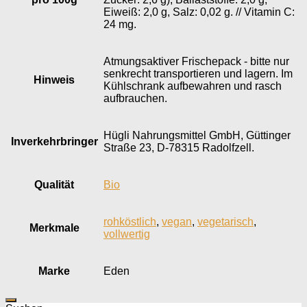
Eiweiß: 2,0 g, Salz: 0,02 g. // Vitamin C:
24 mg.
Atmungsaktiver Frischepack - bitte nur
senkrecht transportieren und lagern. Im
Hinweis
Kühlschrank aufbewahren und rasch
aufbrauchen.
Hügli Nahrungsmittel GmbH, Güttinger
Inverkehr­bringer
Straße 23, D-78315 Radolfzell.
Qualität
Bio
rohköstlich
,
vegan
,
vegetarisch
,
Merkmale
vollwertig
Marke
Eden