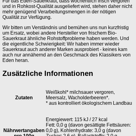
Für das Eden-Sauerkraut, dass wöchentlich frisch vergoren
und in Rohkost-Qualität ausgeliefert wird, stehen daher nicht
mehr genügend Verarbeitungsmengen in der nötigen
Qualität zur Verfügung.
Wir bitten um Verständnis und bemühen uns nun kurzfristig
um Ersatz, wobei andere Hersteller von frischem Bio-
Sauerkraut ähnliche Rohstoffprobleme haben werden. Und
die eigentliche Schwierigkeit: Wir haben immer wieder
Sauerkraut auch anderer Marken ausprobiert - keines kam
auch nur annähernd an den Geschmack des Klassikers von
Eden heran.
Zusätzliche Informationen
Weißkohl* milchsauer vergoren,
Zutaten
Meersalz, Wacholderbeeren*.
* aus kontrolliert ökologischem Landbau
Energiewert: 115 kJ / 27 kcal
Fett: 0,0 g (davon gesättigte Fettsäuren:
Nährwertangaben
0,0 g), Kohlenhydrate: 3,0 g (davon
pro 100g
Zucker: 2,6 g), Ballaststoffe: 2,0 g,