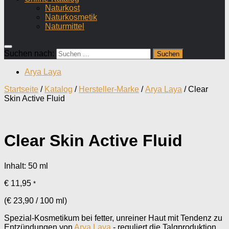
Naturkost
Naturkosmetik
Naturmittel
Suchen nach:
Arya Laya
Startseite
/
Katalog
/
Hersteller-Marke
/
Arya Laya
/ Clear
Skin Active Fluid
Clear Skin Active Fluid
Inhalt: 50
ml
€
11,95
*
(
€
23,90
/
100
ml
)
Spezial-Kosmetikum bei fetter, unreiner Haut mit Tendenz zu
Entzündungen von
Arya Laya
- reguliert die Talgproduktion