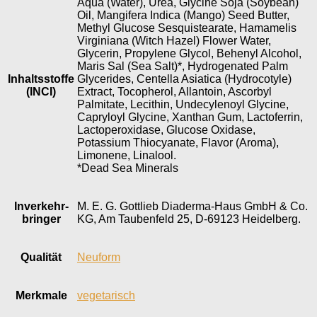
Aqua (Water), Urea, Glycine Soja (Soybean)
Oil, Mangifera Indica (Mango) Seed Butter,
Methyl Glucose Sesquistearate, Hamamelis
Virginiana (Witch Hazel) Flower Water,
Glycerin, Propylene Glycol, Behenyl Alcohol,
Maris Sal (Sea Salt)*, Hydrogenated Palm
Inhaltsstoffe
Glycerides, Centella Asiatica (Hydrocotyle)
(INCI)
Extract, Tocopherol, Allantoin, Ascorbyl
Palmitate, Lecithin, Undecylenoyl Glycine,
Capryloyl Glycine, Xanthan Gum, Lactoferrin,
Lactoperoxidase, Glucose Oxidase,
Potassium Thiocyanate, Flavor (Aroma),
Limonene, Linalool.
*Dead Sea Minerals
Inverkehr­
M. E. G. Gottlieb Diaderma-Haus GmbH & Co.
bringer
KG, Am Taubenfeld 25, D-69123 Heidelberg.
Qualität
Neuform
Merkmale
vegetarisch