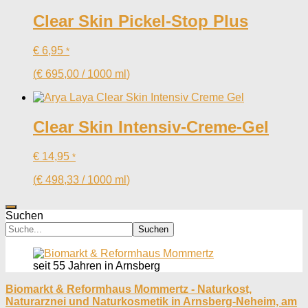
Clear Skin Pickel-Stop Plus
€
6,95
*
(
€
695,00
/
1000
ml
)
Clear Skin Intensiv-Creme-Gel
€
14,95
*
(
€
498,33
/
1000
ml
)
Suchen
Suchen
seit 55 Jahren in Arnsberg
Biomarkt & Reformhaus Mommertz - Naturkost,
Naturarznei und Naturkosmetik in Arnsberg-Neheim, am