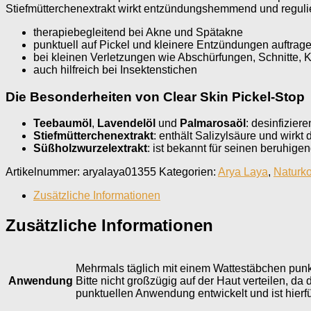
Stiefmütterchenextrakt wirkt entzündungshemmend und reguli
therapiebegleitend bei Akne und Spätakne
punktuell auf Pickel und kleinere Entzündungen auftrag
bei kleinen Verletzungen wie Abschürfungen, Schnitte, K
auch hilfreich bei Insektenstichen
Die Besonderheiten von Clear Skin Pickel-Stop
Teebaumöl
,
Lavendelöl
und
Palmarosaöl
: desinfizie
Stiefmütterchenextrakt
: enthält Salizylsäure und wir
Süßholzwurzelextrakt
: ist bekannt für seinen beruhige
Artikelnummer:
aryalaya01355
Kategorien:
Arya Laya
,
Naturk
Zusätzliche Informationen
Zusätzliche Informationen
Mehrmals täglich mit einem Wattestäbchen punkt
Anwendung
Bitte nicht großzügig auf der Haut verteilen, d
punktuellen Anwendung entwickelt und ist hierf