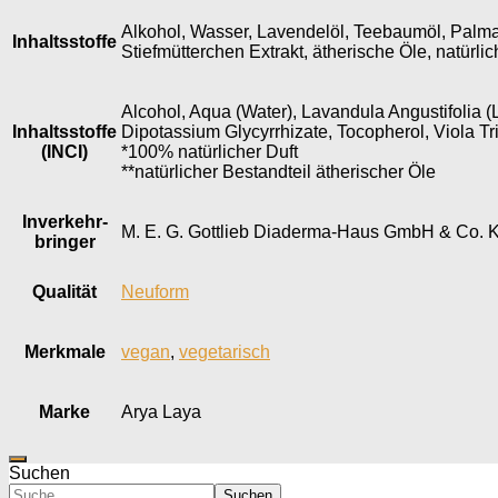
Alkohol, Wasser, Lavendelöl, Teebaumöl, Palmaro
Inhaltsstoffe
Stiefmütterchen Extrakt, ätherische Öle, natürli
Alcohol, Aqua (Water), Lavandula Angustifolia (L
Inhaltsstoffe
Dipotassium Glycyrrhizate, Tocopherol, Viola Tr
(INCI)
*100% natürlicher Duft
**natürlicher Bestandteil ätherischer Öle
Inverkehr­
M. E. G. Gottlieb Diaderma-Haus GmbH & Co. K
bringer
Qualität
Neuform
Merkmale
vegan
,
vegetarisch
Marke
Arya Laya
Suchen
Suchen