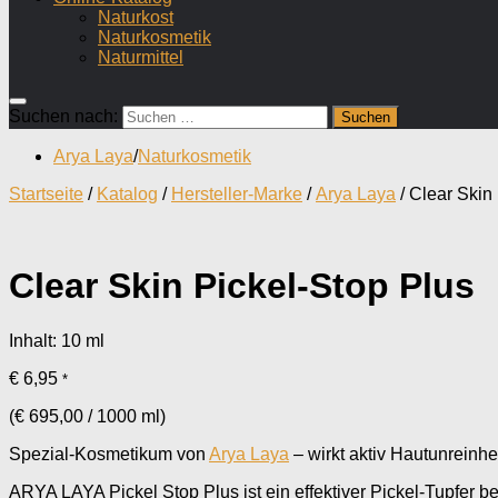
Naturkost
Naturkosmetik
Naturmittel
Suchen nach:
Arya Laya
/
Naturkosmetik
Startseite
/
Katalog
/
Hersteller-Marke
/
Arya Laya
/ Clear Skin
Clear Skin Pickel-Stop Plus
Inhalt: 10
ml
€
6,95
*
(
€
695,00
/
1000
ml
)
Spezial-Kosmetikum von
Arya Laya
– wirkt aktiv Hautunreinh
ARYA LAYA Pickel Stop Plus ist ein effektiver Pickel-Tupfer b