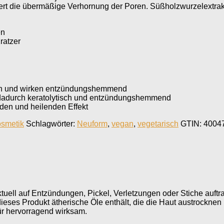
ert die übermäßige Verhornung der Poren. Süßholzwurzelextrak
en
ratzer
ren und wirken entzündungshemmend
kt dadurch keratolytisch und entzündungshemmend
nden und heilenden Effekt
osmetik
Schlagwörter:
Neuform
,
vegan
,
vegetarisch
GTIN:
4004
uell auf Entzündungen, Pickel, Verletzungen oder Stiche auftr
a dieses Produkt ätherische Öle enthält, die die Haut austrockne
ür hervorragend wirksam.