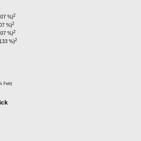
2
107 %)
2
07 %)
2
107 %)
2
133 %)
E
% Fett)
ick