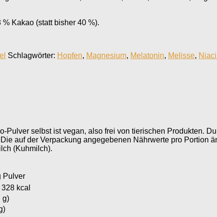
 % Kakao (statt bisher 40 %).
el
Schlagwörter:
Hopfen
,
Magnesium
,
Melatonin
,
Melisse
,
Niac
ulver selbst ist vegan, also frei von tierischen Produkten. D
 Die auf der Verpackung angegebenen Nährwerte pro Portion ä
ilch (Kuhmilch).
g Pulver
 328 kcal
 g)
g)