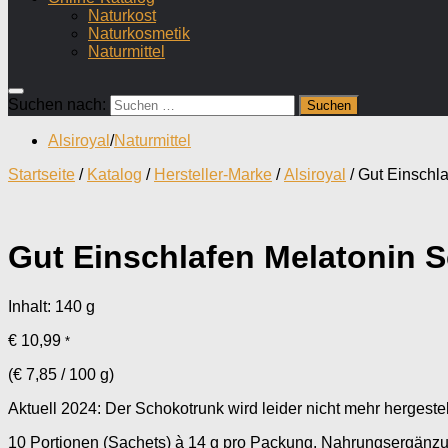
Naturkost
Naturkosmetik
Naturmittel
Suchen nach:
Alsiroyal
/
Naturmittel
Startseite
/
Katalog
/
Hersteller-Marke
/
Alsiroyal
/ Gut Einschl
Gut Einschlafen Melatonin 
Inhalt: 140
g
€
10,99
*
(
€
7,85
/
100
g
)
Aktuell 2024: Der Schokotrunk wird leider nicht mehr hergestel
10 Portionen (Sachets) à 14 g pro Packung. Nahrungsergänzun