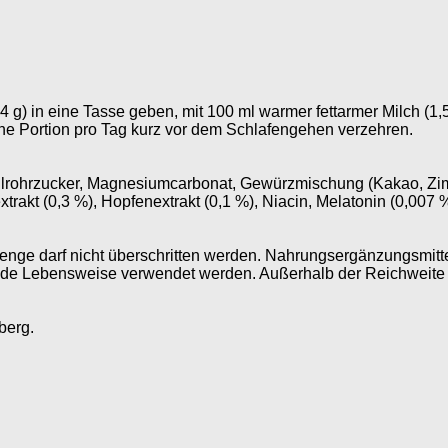
14 g) in eine Tasse geben, mit 100 ml warmer fettarmer Milch (1
ne Portion pro Tag kurz vor dem Schlafengehen verzehren.
ollrohrzucker, Magnesiumcarbonat, Gewürzmischung (Kakao, Zim
trakt (0,3 %), Hopfenextrakt (0,1 %), Niacin, Melatonin (0,007 
ge darf nicht überschritten werden. Nahrungsergänzungsmittel
e Lebensweise verwendet werden. Außerhalb der Reichweite v
berg.