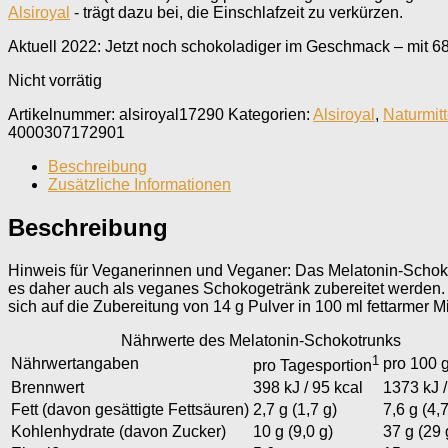
Alsiroyal
- trägt dazu bei, die Einschlafzeit zu verkürzen.
Aktuell 2022: Jetzt noch schokoladiger im Geschmack – mit 68
Nicht vorrätig
Artikelnummer:
alsiroyal17290
Kategorien:
Alsiroyal
,
Naturmitt
4000307172901
Beschreibung
Zusätzliche Informationen
Beschreibung
Hinweis für Veganerinnen und Veganer: Das Melatonin-Schoko-P
es daher auch als veganes Schokogetränk zubereitet werden.
sich auf die Zubereitung von 14 g Pulver in 100 ml fettarmer M
Nährwerte des Melatonin-Schokotrunks
1
Nährwertangaben
pro 100 
pro Tagesportion
Brennwert
398 kJ / 95 kcal
1373 kJ /
Fett (davon gesättigte Fettsäuren)
2,7 g (1,7 g)
7,6 g (4,7
Kohlenhydrate (davon Zucker)
10 g (9,0 g)
37 g (29 