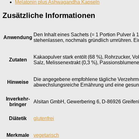
Melatonin plus Ashwagandha Kapseln
Zusätzliche Informationen
Den Inhalt eines Sachets (= 1 Portion Pulver à 
Anwendung
stehenlassen, nochmals gründlich umrühren. Ei
Kakaopulver stark entölt (68 %), Rohrzucker, V
Zutaten
Salz, Melissenextrakt (0,3 %), Passionsblumenex
Die angegebene empfohlene tägliche Verzehrmen
Hinweise
abwechslungsreiche Ernährung und eine gesund
Inverkehr­
Alsitan GmbH, Gewerbering 6, D-86926 Greifen
bringer
Diätetik
glutenfrei
Merkmale
vegetarisch