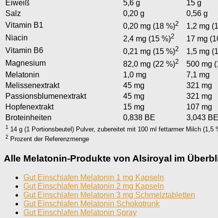
Eiweiß
5,6 g
15 g
Salz
0,20 g
0,56 g
2
Vitamin B1
0,20 mg (18 %)
1,2 mg (
2
Niacin
2,4 mg (15 %)
17 mg (1
2
Vitamin B6
0,21 mg (15 %)
1,5 mg (
2
Magnesium
82,0 mg (22 %)
500 mg (
Melatonin
1,0 mg
7,1 mg
Melissenextrakt
45 mg
321 mg
Passionsblumenextrakt
45 mg
321 mg
Hopfenextrakt
15 mg
107 mg
Broteinheiten
0,838 BE
3,043 B
1
14 g (1 Portionsbeutel) Pulver, zubereitet mit 100 ml fettarmer Milch (1,5 
2
Prozent der Referenzmenge
Alle Melatonin-Produkte von Alsiroyal im Überbl
Gut Einschlafen Melatonin 1 mg Kapseln
Gut Einschlafen Melatonin 2 mg Kapseln
Gut Einschlafen Melatonin 3 mg Schmelztabletten
Gut Einschlafen Melatonin Schokotrunk
Gut Einschlafen Melatonin Spray