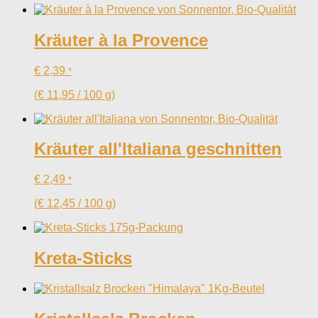
Kräuter à la Provence
€
2,39
*
(
€
11,95
/
100
g
)
Kräuter all'Italiana geschnitten
€
2,49
*
(
€
12,45
/
100
g
)
Kreta-Sticks