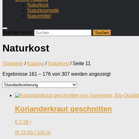
Naturkost
Naturkosmetik
Naturmittel
Suchen nach:
Naturkost
Startseite
/
Katalog
/
Naturkost
/ Seite 11
Ergebnisse 161 – 176 von 307 werden angezeigt
Korianderkraut geschnitten
€
2,39
*
(
€
15,93
/
100
g
)