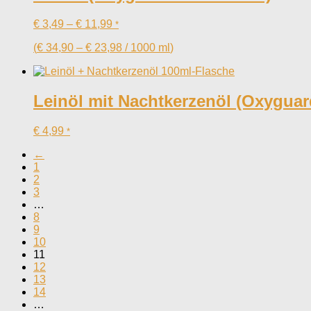
€
3,49
–
€
11,99
*
(
€
34,90
–
€
23,98
/
1000
ml
)
Leinöl mit Nachtkerzenöl (Oxyguar
€
4,99
*
←
1
2
3
…
8
9
10
11
12
13
14
…