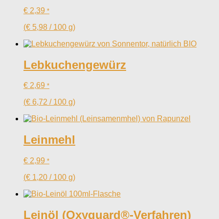
€
2,39
*
(
€
5,98
/
100
g
)
Lebkuchengewürz
€
2,69
*
(
€
6,72
/
100
g
)
Leinmehl
€
2,99
*
(
€
1,20
/
100
g
)
Leinöl (Oxyguard®-Verfahren)