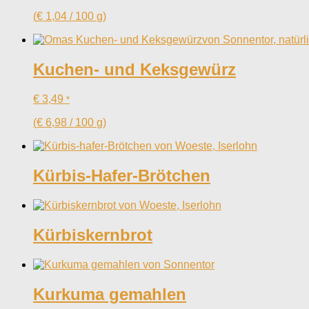
(
€
1,04
/
100
g
)
Kuchen- und Keksgewürz
€
3,49
*
(
€
6,98
/
100
g
)
Kürbis-Hafer-Brötchen
Kürbiskernbrot
Kurkuma gemahlen