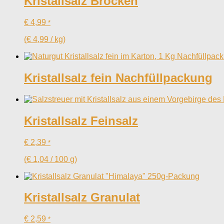
Kristallsalz Brocken
€
4,99
*
(
€
4,99
/
kg
)
Kristallsalz fein Nachfüllpackung
Kristallsalz Feinsalz
€
2,39
*
(
€
1,04
/
100
g
)
Kristallsalz Granulat
€
2,59
*