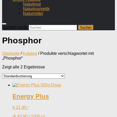
Naturkost
Naturkosmetik
Naturmittel
Suchen nach:
Phosphor
Startseite
/
Katalog
/ Produkte verschlagwortet mit
„Phosphor“
Zeigt alle 2 Ergebnisse
Energy Plus
€
21,95
*
(
€
43,90
/
1000
g
)