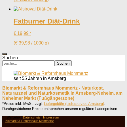
Fatburner Diät-Drink
€
19,99
*
(
€
39,98
/
1000
g
)
Suchen
Suchen
seit 55 Jahren in Arnsberg
Biomarkt & Reformhaus Mommertz - Naturkost,
Naturarznei und Naturkosmetik in Arnsberg-Neheim, am
Neheimer Markt (Fußgängerzone)
*Preise inkl. MwSt. zzgl.
Liefergebühr (Lieferservice Arnsberg)
.
Durchgestrichene Preise entsprechen unseren regulären Ladenpreisen.
° = Werbelink |
Datenschutz
|
Impressum
©
Biomarkt & Reformhaus Mommertz