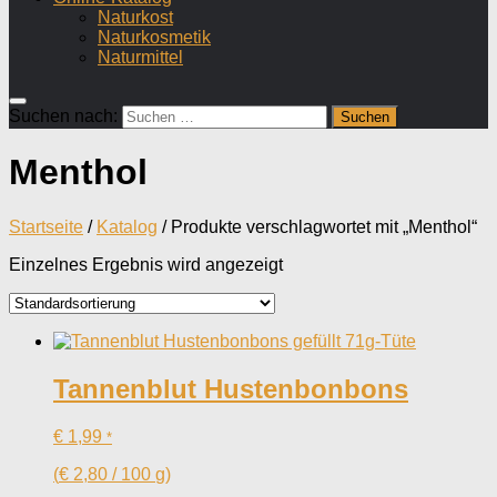
Naturkost
Naturkosmetik
Naturmittel
Suchen nach:
Menthol
Startseite
/
Katalog
/ Produkte verschlagwortet mit „Menthol“
Einzelnes Ergebnis wird angezeigt
Tannenblut Hustenbonbons
€
1,99
*
(
€
2,80
/
100
g
)