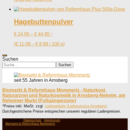
Hagebuttenpulver
€
24,95
–
€
44,95
*
(
€
11,09
–
€
8,99
/
100
g
)
Suchen
Suchen
seit 55 Jahren in Arnsberg
Biomarkt & Reformhaus Mommertz - Naturkost,
Naturarznei und Naturkosmetik in Arnsberg-Neheim, am
Neheimer Markt (Fußgängerzone)
*Preise inkl. MwSt. zzgl.
Liefergebühr (Lieferservice Arnsberg)
.
Durchgestrichene Preise entsprechen unseren regulären Ladenpreisen.
° = Werbelink |
Datenschutz
|
Impressum
©
Biomarkt & Reformhaus Mommertz