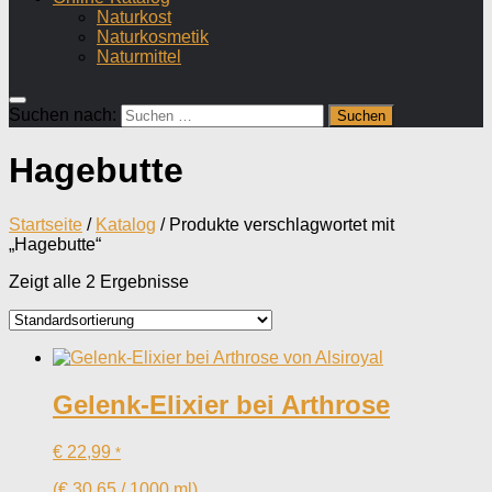
Naturkost
Naturkosmetik
Naturmittel
Suchen nach:
Hagebutte
Startseite
/
Katalog
/ Produkte verschlagwortet mit
„Hagebutte“
Zeigt alle 2 Ergebnisse
Gelenk-Elixier bei Arthrose
€
22,99
*
(
€
30,65
/
1000
ml
)