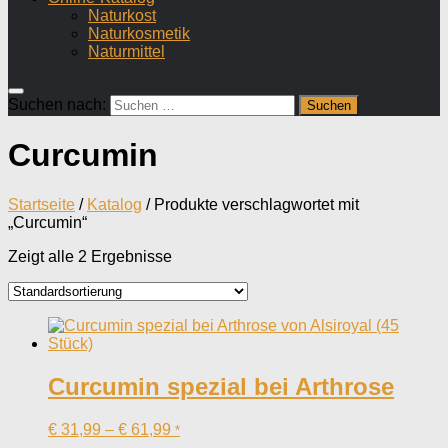
Naturkost
Naturkosmetik
Naturmittel
Suchen nach:
Curcumin
Startseite
/
Katalog
/ Produkte verschlagwortet mit
„Curcumin“
Zeigt alle 2 Ergebnisse
Curcumin spezial bei Arthrose
€
31,99
–
€
61,99
*