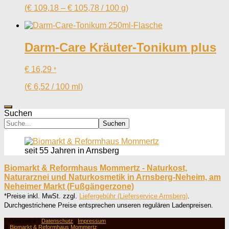
(
€
109,18
–
€
105,78
/
100
g
)
Darm-Care Kräuter-Tonikum plus
€
16,29
*
(
€
6,52
/
100
ml
)
Suchen
Suchen
seit 55 Jahren in Arnsberg
Biomarkt & Reformhaus Mommertz - Naturkost,
Naturarznei und Naturkosmetik in Arnsberg-Neheim, am
Neheimer Markt (Fußgängerzone)
*Preise inkl. MwSt. zzgl.
Liefergebühr (Lieferservice Arnsberg)
.
Durchgestrichene Preise entsprechen unseren regulären Ladenpreisen.
° = Werbelink |
Datenschutz
|
Impressum
©
Biomarkt & Reformhaus Mommertz