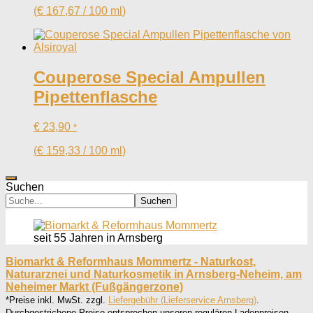
(
€
167,67
/
100
ml
)
Couperose Special Ampullen
Pipettenflasche
€
23,90
*
(
€
159,33
/
100
ml
)
Suchen
Suchen
seit 55 Jahren in Arnsberg
Biomarkt & Reformhaus Mommertz - Naturkost,
Naturarznei und Naturkosmetik in Arnsberg-Neheim, am
Neheimer Markt (Fußgängerzone)
*Preise inkl. MwSt. zzgl.
Liefergebühr (Lieferservice Arnsberg)
.
Durchgestrichene Preise entsprechen unseren regulären Ladenpreisen.