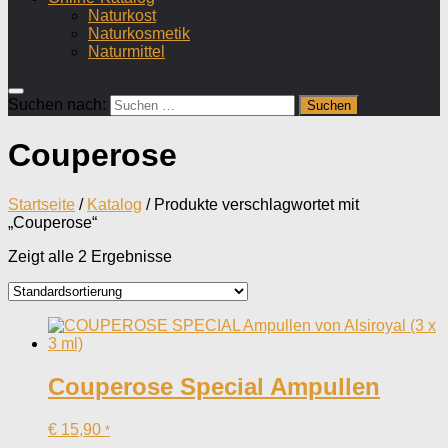
Naturkost
Naturkosmetik
Naturmittel
Suchen nach:
Couperose
Startseite
/
Katalog
/ Produkte verschlagwortet mit
„Couperose“
Zeigt alle 2 Ergebnisse
Couperose Special Ampullen
€
15,90
*