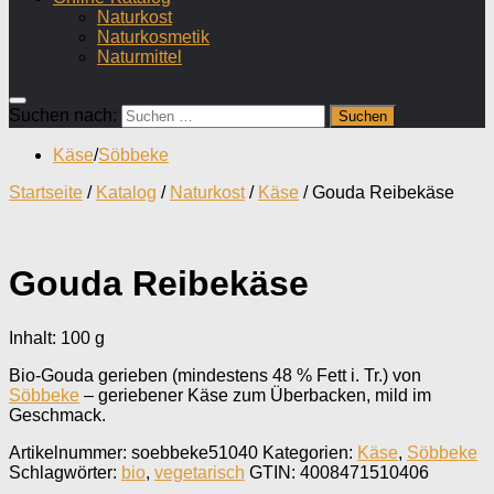
Naturkost
Naturkosmetik
Naturmittel
Suchen nach:
Käse
/
Söbbeke
Startseite
/
Katalog
/
Naturkost
/
Käse
/ Gouda Reibekäse
Gouda Reibekäse
Inhalt: 100
g
Bio-Gouda gerieben (mindestens 48 % Fett i. Tr.) von
Söbbeke
– geriebener Käse zum Überbacken, mild im
Geschmack.
Artikelnummer:
soebbeke51040
Kategorien:
Käse
,
Söbbeke
Schlagwörter:
bio
,
vegetarisch
GTIN:
4008471510406