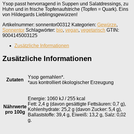
Ysop passt hervorragend in Suppen und Salatdressings, zu
Huhn und in frische Topfenaufstriche (Topfen = Quark). Eins
von Hildegards Lieblingsgewürzen!
Artikelnummer:
sonnentor00312
Kategorien:
Gewürze
,
Sonnentor
Schlagwörter:
bio
,
vegan
,
vegetarisch
GTIN:
9004145003125
Zusätzliche Informationen
Zusätzliche Informationen
Ysop gemahlen*.
Zutaten
*aus kontrolliert ökologischer Erzeugung
Energie: 1060 kJ / 255 kcal
Fett: 2,4 g (davon gesättigte Fettsäuren: 0,7 g),
Nährwerte
Kohlenhydrate: 25,2 g (davon Zucker: 5,4 g),
pro 100g
Ballaststoffe: 39,4 g, Eiweiß: 13,2 g, Salz: 0,02
g.