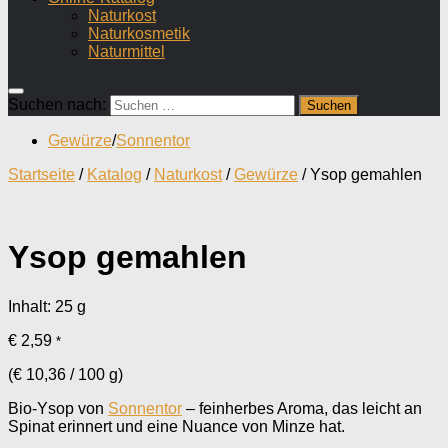
Naturkost
Naturkosmetik
Naturmittel
Suchen nach:
Gewürze
/
Sonnentor
Startseite
/
Katalog
/
Naturkost
/
Gewürze
/ Ysop gemahlen
Ysop gemahlen
Inhalt: 25
g
€
2,59
*
(
€
10,36
/
100
g
)
Bio-Ysop von
Sonnentor
– feinherbes Aroma, das leicht an
Spinat erinnert und eine Nuance von Minze hat.