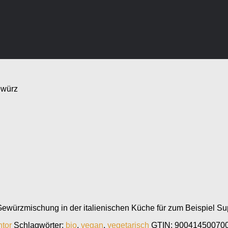
ewürz
 Gewürzmischung in der italienischen Küche für zum Beispiel S
tor
Schlagwörter:
bio
,
vegan
,
vegetarisch
GTIN:
90041450070