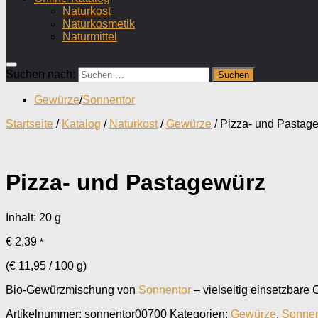
Naturkost
Naturkosmetik
Naturmittel
Suchen nach:
Gewürze
/
Sonnentor
Startseite
/
Katalog
/
Naturkost
/
Gewürze
/ Pizza- und Pastag
Pizza- und Pastagewürz
Inhalt: 20
g
€
2,39
*
(
€
11,95
/
100
g
)
Bio-Gewürzmischung von
Sonnentor
– vielseitig einsetzbare
Artikelnummer:
sonnentor00700
Kategorien:
Gewürze
,
Sonnen