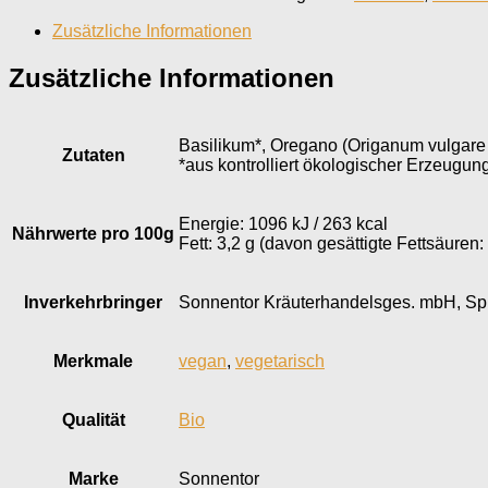
Zusätzliche Informationen
Zusätzliche Informationen
Basilikum*, Oregano (Origanum vulgare s
Zutaten
*aus kontrolliert ökologischer Erzeugun
Energie: 1096 kJ / 263 kcal
Nährwerte pro 100g
Fett: 3,2 g (davon gesättigte Fettsäuren:
Inverkehr­bringer
Sonnentor Kräuterhandelsges. mbH, Sprö
Merkmale
vegan
,
vegetarisch
Qualität
Bio
Marke
Sonnentor