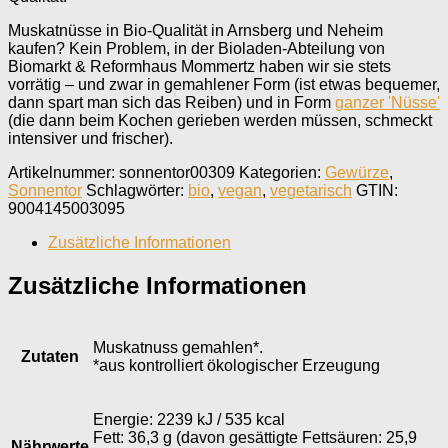
Muskatnüsse in Bio-Qualität in Arnsberg und Neheim
kaufen? Kein Problem, in der Bioladen-Abteilung von
Biomarkt & Reformhaus Mommertz haben wir sie stets
vorrätig – und zwar in gemahlener Form (ist etwas bequemer,
dann spart man sich das Reiben) und in Form
ganzer 'Nüsse'
(die dann beim Kochen gerieben werden müssen, schmeckt
intensiver und frischer).
Artikelnummer:
sonnentor00309
Kategorien:
Gewürze
,
Sonnentor
Schlagwörter:
bio
,
vegan
,
vegetarisch
GTIN:
9004145003095
Zusätzliche Informationen
Zusätzliche Informationen
Muskatnuss gemahlen*.
Zutaten
*aus kontrolliert ökologischer Erzeugung
Energie: 2239 kJ / 535 kcal
Fett: 36,3 g (davon gesättigte Fettsäuren: 25,9
Nährwerte