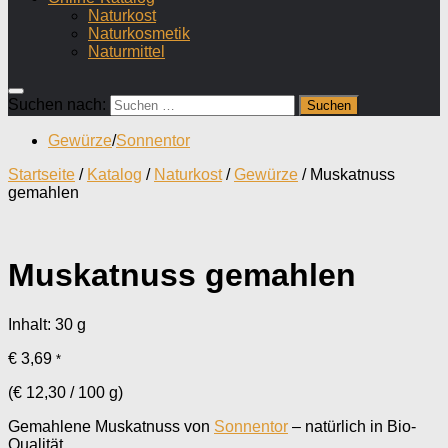
Naturkost
Naturkosmetik
Naturmittel
Suchen nach:
Gewürze
/
Sonnentor
Startseite
/
Katalog
/
Naturkost
/
Gewürze
/ Muskatnuss
gemahlen
Muskatnuss gemahlen
Inhalt: 30
g
€
3,69
*
(
€
12,30
/
100
g
)
Gemahlene Muskatnuss von
Sonnentor
– natürlich in Bio-
Qualität.