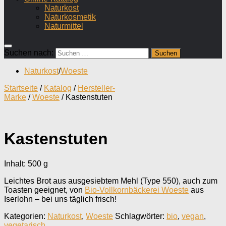
Naturkost
Naturkosmetik
Naturmittel
Suchen nach:
Naturkost
/
Woeste
Startseite
/
Katalog
/
Hersteller-
Marke
/
Woeste
/ Kastenstuten
Kastenstuten
Inhalt: 500
g
Leichtes Brot aus ausgesiebtem Mehl (Type 550), auch zum
Toasten geeignet, von
Bio-Vollkornbäckerei Woeste
aus
Iserlohn – bei uns täglich frisch!
Kategorien:
Naturkost
,
Woeste
Schlagwörter:
bio
,
vegan
,
vegetarisch