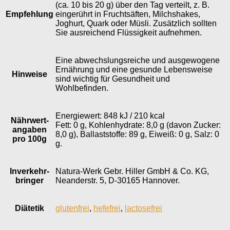
(ca. 10 bis 20 g) über den Tag verteilt, z. B.
Empfehlung
eingerührt in Fruchtsäften, Milchshakes,
Joghurt, Quark oder Müsli. Zusätzlich sollten
Sie ausreichend Flüssigkeit aufnehmen.
Eine abwechslungsreiche und ausgewogene
Ernährung und eine gesunde Lebensweise
Hinweise
sind wichtig für Gesundheit und
Wohlbefinden.
Energiewert: 848 kJ / 210 kcal
Nährwert­
Fett: 0 g, Kohlenhydrate: 8,0 g (davon Zucker:
angaben
8,0 g), Ballaststoffe: 89 g, Eiweiß: 0 g, Salz: 0
pro 100g
g.
Inverkehr­
Natura-Werk Gebr. Hiller GmbH & Co. KG,
bringer
Neanderstr. 5, D-30165 Hannover.
Diätetik
glutenfrei
,
hefefrei
,
lactosefrei