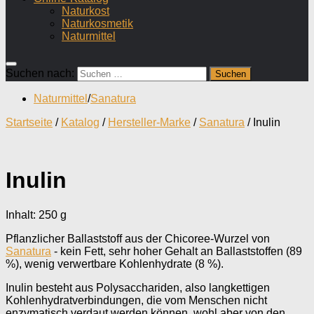
Naturkost
Naturkosmetik
Naturmittel
Suchen nach:
Naturmittel
/
Sanatura
Startseite
/
Katalog
/
Hersteller-Marke
/
Sanatura
/ Inulin
Inulin
Inhalt: 250
g
Pflanzlicher Ballaststoff aus der Chicoree-Wurzel von
Sanatura
- kein Fett, sehr hoher Gehalt an Ballaststoffen (89
%), wenig verwertbare Kohlenhydrate (8 %).
Inulin besteht aus Polysacchariden, also langkettigen
Kohlenhydratverbindungen, die vom Menschen nicht
enzymatisch verdaut werden können, wohl aber von den