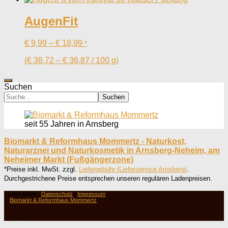
AugenFit
€
9,99
–
€
18,99
*
(
€
38,72
–
€
36,87
/
100
g
)
Suchen
Suchen
seit 55 Jahren in Arnsberg
Biomarkt & Reformhaus Mommertz - Naturkost,
Naturarznei und Naturkosmetik in Arnsberg-Neheim, am
Neheimer Markt (Fußgängerzone)
*Preise inkl. MwSt. zzgl.
Liefergebühr (Lieferservice Arnsberg)
.
Durchgestrichene Preise entsprechen unseren regulären Ladenpreisen.
° = Werbelink |
Datenschutz
|
Impressum
©
Biomarkt & Reformhaus Mommertz