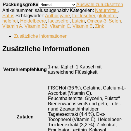
Packungsgröße
Auswahl zurücksetzen
Artikelnummer:
salusaugenaktiv
Kategorien:
Naturmittel
,
Salus
Schlagwörter:
Anthocyane
,
fructosefrei
,
glutenfrei
,
hefefrei
,
Heidelbeere
,
lactosefrei
,
Lutein
,
Omega-3
,
Selen
,
Vitamin A
,
Vitamin B2
,
Vitamin C
,
Vitamin E
,
Zink
Zusätzliche Informationen
Zusätzliche Informationen
1-mal täglich 1 Kapsel mit
Verzehrempfehlung
ausreichend Flüssigkeit.
FISCHöl (36 %), Gelatine, Calcium-L-
Ascorbat (Vitamin C),
Feuchthaltemittel Glycerin, Fülstoff
Bienenwachs weiß und gelb, Lutei-
nund Zeaxanthinhaltiger
Tagetesextrakt (4,4 %), D-α-
Zutaten
Tocopherol (Vitamin E), Heidelbeer-
Trockenextrakt (3,2 %), Zinkcitrat,
Emulgator Lecithin, Kokosol,