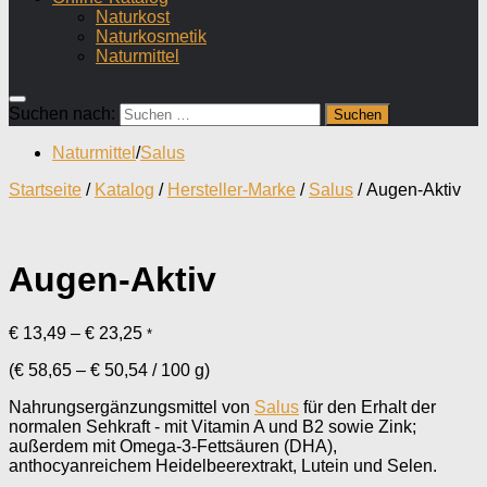
Naturkost
Naturkosmetik
Naturmittel
Suchen nach:
Naturmittel
/
Salus
Startseite
/
Katalog
/
Hersteller-Marke
/
Salus
/ Augen-Aktiv
Augen-Aktiv
€
13,49
–
€
23,25
*
(
€
58,65
–
€
50,54
/
100
g
)
Nahrungsergänzungsmittel von
Salus
für den Erhalt der
normalen Sehkraft - mit Vitamin A und B2 sowie Zink;
außerdem mit Omega-3-Fettsäuren (DHA),
anthocyanreichem Heidelbeerextrakt, Lutein und Selen.