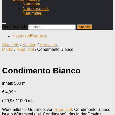
Naturkost
Naturkosmetik
Naturmittel
Suchen nach:
Naturkost
/
Rapunzel
Startseite
/
Katalog
/
Hersteller-
Marke
/
Rapunzel
/ Condimento Bianco
Condimento Bianco
Inhalt: 500
ml
€
4,99
*
(
€
9,98
/
1000
ml
)
Würzmittel für Gourmets von
Rapunzel
. Condimento Bianco
ist ein Würzmittel (ital. Condimento), das in der Provinz