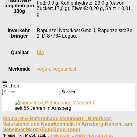
Nährwert­
Fett: 0,0 g, Kohlenhydrate: 23,0 g (davon
angaben pro
Zucker: 17,0 g), Eiweiß: 0,20 g, Salz: < 0,01
100g
g.
Inverkehr­
Rapunzel Naturkost GmbH, Rapunzelstraße
bringer
1, D-87764 Legau.
Qualität
Bio
Merkmale
vegan
,
vegetarisch
Suchen
Suchen
seit 55 Jahren in Arnsberg
Biomarkt & Reformhaus Mommertz - Naturkost,
Naturarznei und Naturkosmetik in Arnsberg-Neheim, am
Neheimer Markt (Fußgängerzone)
*Preise inkl. MwSt. zzgl.
Liefergebühr (Lieferservice Arnsberg)
.