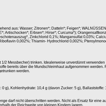
stehend aus: Wasser; Zitronen*; Datteln*; Feigen*; WALNÜSS
rtischocken*; Erbsen*; Hirse*; Curcuma*); Orangensaftkonzen
lleschotenauszug*, Zinkchlorid 0,1%; Mangansulfat 0,03%; Calc
Riboflavin 0,002%; Thiamin- Hydrochlorid 0,002%; Pteroylmono
ht 1/2 Messbecher) trinken. Idealerweise unverdünnt verwende
stoffe bereits über die Mundschleimhaut aufgenommen werden. 
getrunken werden.
: 0 g), Kohlenhydrate: 10,4 g (davon Zucker: 5 g), Ballaststoffe: 
e darf nicht überschritten werden. Nicht als Ersatz für ein
alb der Reichweite von kleinen Kindern lagern.