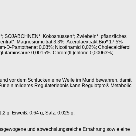
EN*; SOJABOHNEN*; Kokosnüssen*; Zwiebeln*; pflanzliches
trat*; Magnesiumcitrat 3,3%; Acerolaextrakt Bio* 17,5%
ium-D-Pantothenat 0,03%; Nicotinamid 0,02%; Cholecalciferol
glutaminsäure 0,0015%; Chrom(III)chlorid 0,00063%;
n und vor dem Schlucken eine Weile im Mund bewahren, damit
Für ein milderes Regulaterlebnis kann Regulatpro® Metabolic
1,2 g, Eiweiß: 0,64 g, Salz: 0,025 g.
e ausgewogene und abwechslungsreiche Ernährung sowie eine