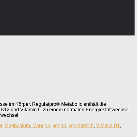
sse im Körper. Regulatpro® Metabolic enthält die
, B12 und Vitamin C zu einem normalen Energiestoffwechsel
fwechsel.
ei
,
Magnesium
,
Mangan
,
vegan
,
vegetarisch
,
Vitamin B1
,