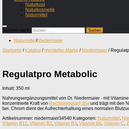
Naturkost
Naturkosmetik
Naturmittel
Suchen nach:
Naturmittel
/
Niedermaier
Startseite
/
Katalog
/
Hersteller-Marke
/
Niedermaier
/ Regulatp
Regulatpro Metabolic
Inhalt: 350
ml
Nahrungsergänzungsmittel von Dr. Niedermaier - mit Vitaminen
konzentrierte Kraft von
Rechtsregulat® Bio
und trägt mit den 
bei. Chrom dient der Aufrechterhaltung eines normalen Blutzu
Artikelnummer:
niedermaier34540
Kategorien:
Naturmittel
,
Nie
Vitamin B12
,
Vitamin B2
,
Vitamin B3
,
Vitamin B6
,
Vitamin C
,
Z