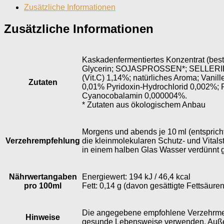
Zusätzliche Informationen
Zusätzliche Informationen
Kaskadenfermentiertes Konzentrat (be
Glycerin; SOJASPROSSEN*; SELLERIE*; A
(Vit.C) 1,14%; natürliches Aroma; Vani
Zutaten
0,01% Pyridoxin-Hydrochlorid 0,002%; 
Cyanocobalamin 0,000004%.
* Zutaten aus ökologischem Anbau
Morgens und abends je 10 ml (entspric
Verzehrempfehlung
die kleinmolekularen Schutz- und Vital
in einem halben Glas Wasser verdünnt 
Nährwert­angaben
Energiewert: 194 kJ / 46,4 kcal
pro 100ml
Fett: 0,14 g (davon gesättigte Fettsäuren
Die angegebene empfohlene Verzehrmeng
Hinweise
gesunde Lebensweise verwenden. Außerh