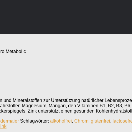
ro Metabolic
 und Mineralstoffen zur Unterstützung natürlicher Lebensproze
Nährstoffen Magnesium, Mangan, den Vitaminen B1, B2, B3, B6
ckerspiegels. Zink unterstützt einen gesunden Kohlenhydratstof
dermaier
Schlagwörter:
alkoholfrei
,
Chrom
,
glutenfrei
,
lactosefr
ink