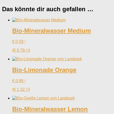
Das könnte dir auch gefallen …
Bio-Mineralwasser Medium
€
0,59
*
(
€
0,79
/
l
)
Bio-Limonade Orange
€
0,99
*
(
€
1,32
/
l
)
Bio-Mineralwasser Lemon