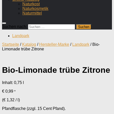
Naturkost
Naturkosmetik
Naturmittel
Suchen nach:
Landpark
Startseite
/
Katalog
/
Hersteller-Marke
/
Landpark
/ Bio-
Limonade trübe Zitrone
Bio-Limonade trübe Zitrone
Inhalt: 0,75
l
€
0,99
*
(
€
1,32
/
l
)
Pfandflasche (zzgl. 15 Cent Pfand).