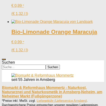
€
0,99
*
(
€
1,32
/
l
)
Bio-Limonade Orange Maracuja
€
0,99
*
(
€
1,32
/
l
)
Suchen
Suchen
seit 55 Jahren in Arnsberg
Biomarkt & Reformhaus Mommertz - Naturkost,
Naturarznei und Naturkosmetik in Arnsberg-Neheim, am
Neheimer Markt (Fußgängerzone)
*Preise inkl. MwSt. zzgl.
Liefergebühr (Lieferservice Arnsberg)
.
Durchgestrichene Preise entsprechen unseren regulären Ladenpreisen.