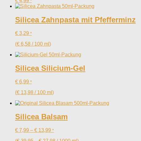
€
4,99
*
Silicea Zahnpasta mit Pfefferminz
€
3,29
*
(
€
6,58
/
100
ml
)
Silicea Silicium-Gel
€
6,99
*
(
€
13,98
/
100
ml
)
Silicea Balsam
€
7,99
–
€
13,99
*
(
€
39,95
–
€
27,98
/
1000
ml
)