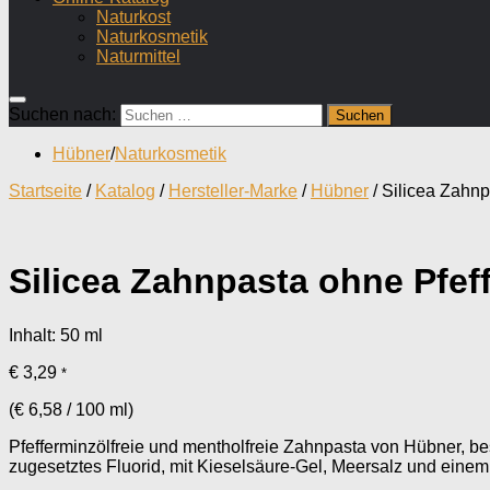
Naturkost
Naturkosmetik
Naturmittel
Suchen nach:
Hübner
/
Naturkosmetik
Startseite
/
Katalog
/
Hersteller-Marke
/
Hübner
/ Silicea Zahnp
Silicea Zahnpasta ohne Pfef
Inhalt: 50
ml
€
3,29
*
(
€
6,58
/
100
ml
)
Pfefferminzölfreie und mentholfreie Zahnpasta von Hübner, b
zugesetztes Fluorid, mit Kieselsäure-Gel, Meersalz und ein