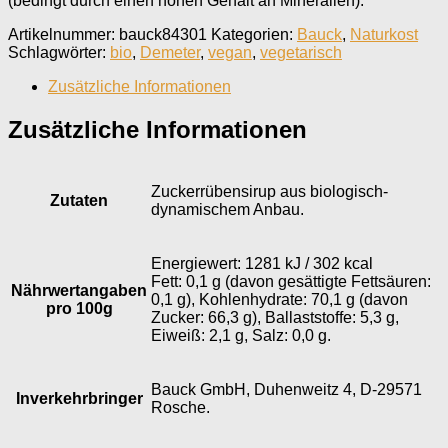
(bedingt durch einen hohen Gehalt an Mineralien).
Artikelnummer:
bauck84301
Kategorien:
Bauck
,
Naturkost
Schlagwörter:
bio
,
Demeter
,
vegan
,
vegetarisch
Zusätzliche Informationen
Zusätzliche Informationen
Zuckerrübensirup aus biologisch-
Zutaten
dynamischem Anbau.
Energiewert: 1281 kJ / 302 kcal
Fett: 0,1 g (davon gesättigte Fettsäuren:
Nährwertangaben
0,1 g), Kohlenhydrate: 70,1 g (davon
pro 100g
Zucker: 66,3 g), Ballaststoffe: 5,3 g,
Eiweiß: 2,1 g, Salz: 0,0 g.
Bauck GmbH, Duhenweitz 4, D-29571
Inverkehr­bringer
Rosche.