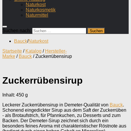
Naturkost
Naturkosmetik
Naturmittel
Suchen nach:
Bauck
/
Naturkost
Startseite
/
Katalog
/
Hersteller-
Marke
/
Bauck
/ Zuckerrübensirup
Zuckerrübensirup
Inhalt: 450
g
Leckerer Zuckerrübensirup in Demeter-Qualität von
Bauck
.
Schonend eingedickter Sirup aus dem Saft der Zuckerrüben
- als Brotaufstrich, für Pfannkuchen, zu Desserts und zum
Backen. Der Demeter-Sirup zeichnet sich durch ein
besonders feines Aroma mit charakteristischer Röstnote aus