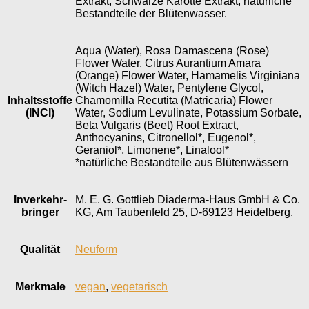
Extrakt, Schwarze Karotte Extrakt, natürliche
Bestandteile der Blütenwasser.
Aqua (Water), Rosa Damascena (Rose)
Flower Water, Citrus Aurantium Amara
(Orange) Flower Water, Hamamelis Virginiana
(Witch Hazel) Water, Pentylene Glycol,
Inhaltsstoffe
Chamomilla Recutita (Matricaria) Flower
(INCI)
Water, Sodium Levulinate, Potassium Sorbate,
Beta Vulgaris (Beet) Root Extract,
Anthocyanins, Citronellol*, Eugenol*,
Geraniol*, Limonene*, Linalool*
*natürliche Bestandteile aus Blütenwässern
Inverkehr­
M. E. G. Gottlieb Diaderma-Haus GmbH & Co.
bringer
KG, Am Taubenfeld 25, D-69123 Heidelberg.
Qualität
Neuform
Merkmale
vegan
,
vegetarisch