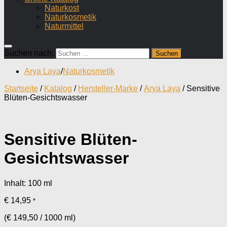
Naturkost
Naturkosmetik
Naturmittel
Suchen nach:
Arya Laya
/
Naturkosmetik
Startseite
/
Katalog
/
Hersteller-Marke
/
Arya Laya
/ Sensitive
Blüten-Gesichtswasser
Sensitive Blüten-
Gesichtswasser
Inhalt: 100
ml
€
14,95
*
(
€
149,50
/
1000
ml
)