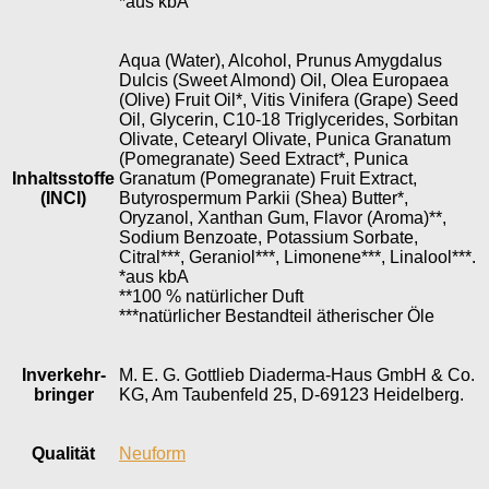
*aus kbA
Aqua (Water), Alcohol, Prunus Amygdalus
Dulcis (Sweet Almond) Oil, Olea Europaea
(Olive) Fruit Oil*, Vitis Vinifera (Grape) Seed
Oil, Glycerin, C10-18 Triglycerides, Sorbitan
Olivate, Cetearyl Olivate, Punica Granatum
(Pomegranate) Seed Extract*, Punica
Inhaltsstoffe
Granatum (Pomegranate) Fruit Extract,
(INCI)
Butyrospermum Parkii (Shea) Butter*,
Oryzanol, Xanthan Gum, Flavor (Aroma)**,
Sodium Benzoate, Potassium Sorbate,
Citral***, Geraniol***, Limonene***, Linalool***.
*aus kbA
**100 % natürlicher Duft
***natürlicher Bestandteil ätherischer Öle
Inverkehr­
M. E. G. Gottlieb Diaderma-Haus GmbH & Co.
bringer
KG, Am Taubenfeld 25, D-69123 Heidelberg.
Qualität
Neuform