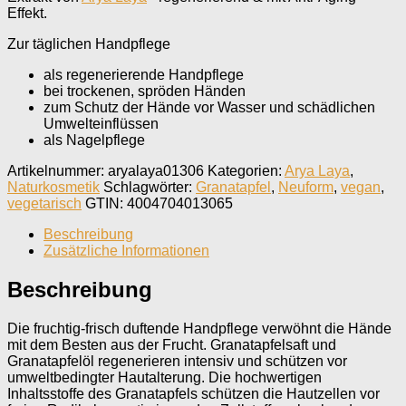
Effekt.
Zur täglichen Handpflege
als regenerierende Handpflege
bei trockenen, spröden Händen
zum Schutz der Hände vor Wasser und schädlichen
Umwelteinflüssen
als Nagelpflege
Artikelnummer:
aryalaya01306
Kategorien:
Arya Laya
,
Naturkosmetik
Schlagwörter:
Granatapfel
,
Neuform
,
vegan
,
vegetarisch
GTIN:
4004704013065
Beschreibung
Zusätzliche Informationen
Beschreibung
Die fruchtig-frisch duftende Handpflege verwöhnt die Hände
mit dem Besten aus der Frucht. Granatapfelsaft und
Granatapfelöl regenerieren intensiv und schützen vor
umweltbedingter Hautalterung. Die hochwertigen
Inhaltsstoffe des Granatapfels schützen die Hautzellen vor