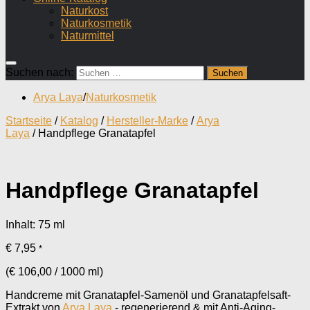
Naturkost
Naturkosmetik
Naturmittel
Suchen nach:
Arya Laya
/
Naturkosmetik
Startseite
/
Katalog
/
Hersteller-Marke
/
Arya
Laya
/ Handpflege Granatapfel
Handpflege Granatapfel
Inhalt: 75
ml
€
7,95
*
(
€
106,00
/
1000
ml
)
Handcreme mit Granatapfel-Samenöl und Granatapfelsaft-
Extrakt von
Arya Laya
- regenerierend & mit Anti-Aging-